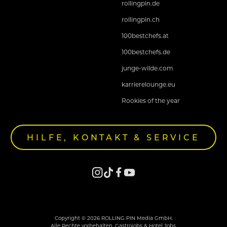
rollingpin.de
rollingpin.ch
100bestchefs.at
100bestchefs.de
junge-wilde.com
karrierelounge.eu
Rookies of the year
HILFE, KONTAKT & SERVICE
Copyright © 2026 ROLLING PIN Media GmbH.
Alle Rechte vorbehalten. Gastrojobs & Hotel Jobs.