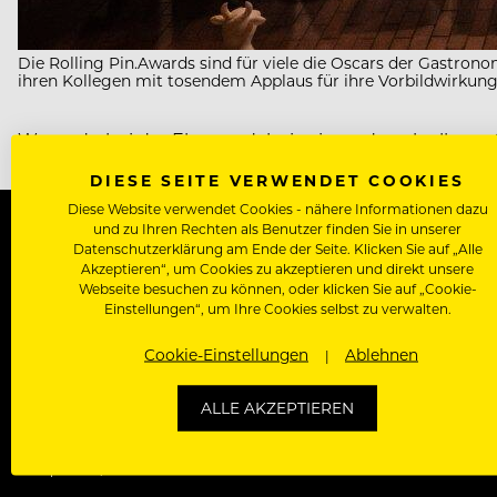
Die Rolling Pin.Awards sind für viele die Oscars der Gastro
ihren Kollegen mit tosendem Applaus für ihre Vorbildwirkung 
Wenn du bei der Ehrung dabei sein und auch alle großa
DIESE SEITE VERWENDET COOKIES
Diese Website verwendet Cookies - nähere Informationen dazu
und zu Ihren Rechten als Benutzer finden Sie in unserer
Datenschutzerklärung am Ende der Seite. Klicken Sie auf „Alle
Kontakt
About
Arbeiten bei Rolli
Akzeptieren“, um Cookies zu akzeptieren und direkt unsere
Webseite besuchen zu können, oder klicken Sie auf „Cookie-
Einstellungen“, um Ihre Cookies selbst zu verwalten.
Cookie-Einstellungen
Ablehnen
BELIEBT
International
ALLE AKZEPTIEREN
Kreuzfahrtjobs
Rezeptionist/in Jobs