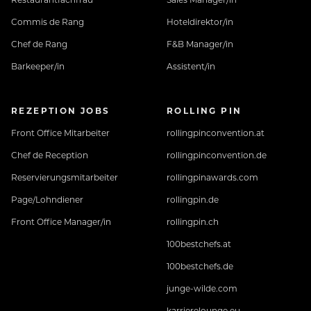
Commis de Rang
Hoteldirektor/in
Chef de Rang
F&B Manager/in
Barkeeper/in
Assistent/in
REZEPTION JOBS
ROLLING PIN
Front Office Mitarbeiter
rollingpinconvention.at
Chef de Reception
rollingpinconvention.de
Reservierungsmitarbeiter
rollingpinawards.com
Page/Lohndiener
rollingpin.de
Front Office Manager/in
rollingpin.ch
100bestchefs.at
100bestchefs.de
junge-wilde.com
karrierelounge.eu