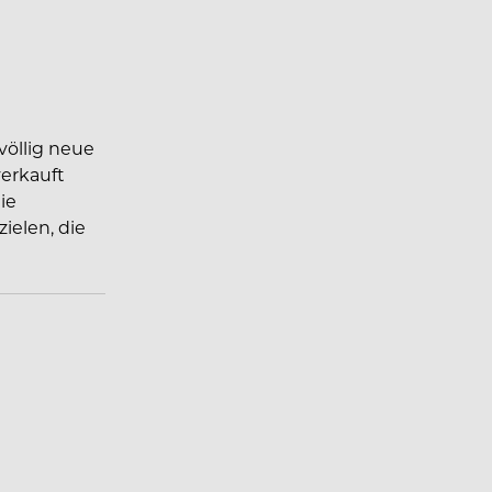
völlig neue
verkauft
ie
ielen, die