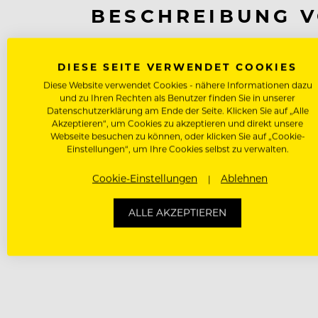
BESCHREIBUNG V
FUSCHL AM SEE
DIESE SEITE VERWENDET COOKIES
- Mitarbeiter
Diese Website verwendet Cookies - nähere Informationen dazu
1987 brachte Red Bull nicht nur ein ko
und zu Ihren Rechten als Benutzer finden Sie in unserer
Datenschutzerklärung am Ende der Seite. Klicken Sie auf „Alle
Produktkategorie - Energy Drinks. Heute
Akzeptieren“, um Cookies zu akzeptieren und direkt unsere
jährlich über 6 Milliarden Dosen in über
Webseite besuchen zu können, oder klicken Sie auf „Cookie-
Möglichkeit Ihre Talente einzusetzen, s
Einstellungen“, um Ihre Cookies selbst zu verwalten.
einen Unterschied machen. Finden Sie h
Cookie-Einstellungen
Ablehnen
ALLE AKZEPTIEREN
BETRIEB MERKEN