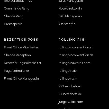
Restaurantfachfrau
Sales Manager/in
Commis de Rang
Hoteldirektor/in
Chef de Rang
F&B Manager/in
Barkeeper/in
Assistent/in
REZEPTION JOBS
ROLLING PIN
Front Office Mitarbeiter
rollingpinconvention.at
Chef de Reception
rollingpinconvention.de
Reservierungsmitarbeiter
rollingpinawards.com
Page/Lohndiener
rollingpin.de
Front Office Manager/in
rollingpin.ch
100bestchefs.at
100bestchefs.de
junge-wilde.com