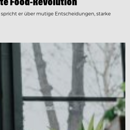
te Food-Revolution
spricht er über mutige Entscheidungen, starke