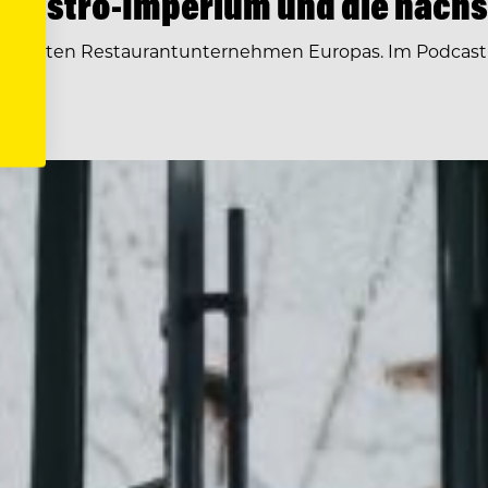
 Gastro-Imperium und die nächs
r größten Restaurantunternehmen Europas. Im Podcast 