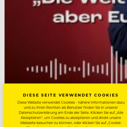
DIESE SEITE VERWENDET COOKIES
Diese Website verwendet Cookies - nähere Informationen dazu
und zu Ihren Rechten als Benutzer finden Sie in unserer
Datenschutzerklärung am Ende der Seite. Klicken Sie auf „Alle
Akzeptieren“, um Cookies zu akzeptieren und direkt unsere
NEWS
Webseite besuchen zu können, oder klicken Sie auf „Cookie-