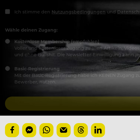
Ich stimme den
Nutzungsbedingungen
und
Datensch
Wähle deinen Zugang:
Kostenlose Membership (empfohlen)
Voller und kostenloser Zugang zu allen Artikeln, Vide
und ohne Bullshit. Die Newsletter-Einwilligung kann 
Basic-Registrierung
Mit der Basic-Registrierung habe ich KEINEN Zugang zu 
Bewerber, nutzen.