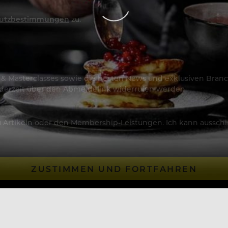
utzbestimmungen
zu.
os & Masterclasses sowie die besten News und exklusiven Branc
jederzeit über den Abmeldelink widerrufen werden.
Artikeln oder den Membership-Leistungen. Ich kann ausschließ
ZUSTIMMEN UND FORTFAHREN