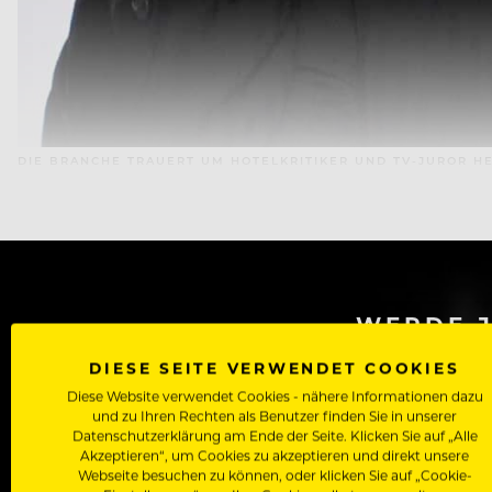
DIE BRANCHE TRAUERT UM HOTELKRITIKER UND TV-JUROR H
WERDE J
DIESE SEITE VERWENDET COOKIES
Als Roll
Diese Website verwendet Cookies - nähere Informationen dazu
Zugriff auf alle Artikel, Videos & Masterclasses der b
und zu Ihren Rechten als Benutzer finden Sie in unserer
Datenschutzerklärung am Ende der Seite. Klicken Sie auf „Alle
Akzeptieren“, um Cookies zu akzeptieren und direkt unsere
Webseite besuchen zu können, oder klicken Sie auf „Cookie-