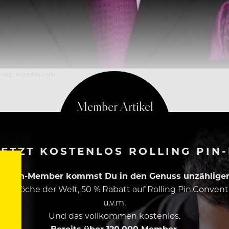
EINZ HORRMANN
ETZT KOSTENLOS ROLLING PIN
ing Pin-Member kommst Du in den Genuss unzähliger 
esten Köche der Welt, 50 % Rabatt auf Rolling Pin.Conven
u.v.m.
Und das vollkommen kostenlos.
Bereits über 120.000 Member.