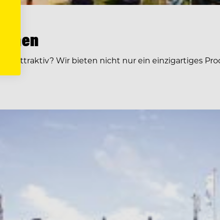
Palmen
rs attraktiv? Wir bieten nicht nur ein einzigartiges P