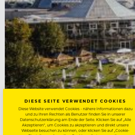
DIESE SEITE VERWENDET COOKIES
Diese Website verwendet Cookies - nähere Informationen dazu
und zu Ihren Rechten als Benutzer finden Sie in unserer
Datenschutzerklärung am Ende der Seite. Klicken Sie auf „Alle
Akzeptieren“, um Cookies zu akzeptieren und direkt unsere
Webseite besuchen zu können, oder klicken Sie auf „Cookie-