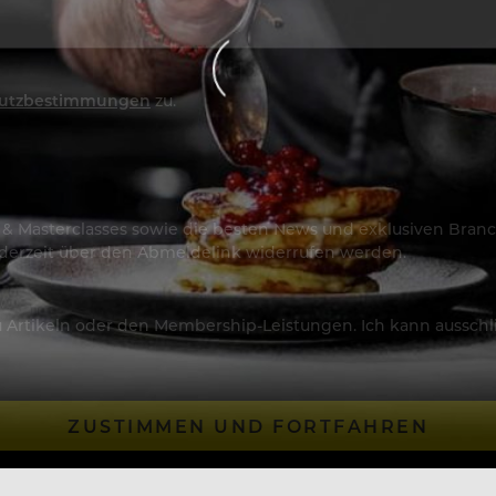
utzbestimmungen
zu.
os & Masterclasses sowie die besten News und exklusiven Branc
jederzeit über den Abmeldelink widerrufen werden.
Artikeln oder den Membership-Leistungen. Ich kann ausschließ
ZUSTIMMEN UND FORTFAHREN