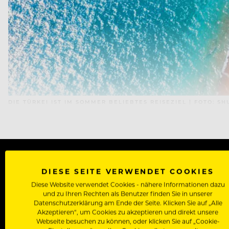
DIE TÜRKEI IST IM SOMMER BELIEBTES REISEZIEL | FOTO: S
DIESE SEITE VERWENDET COOKIES
WERDE J
Diese Website verwendet Cookies - nähere Informationen dazu
und zu Ihren Rechten als Benutzer finden Sie in unserer
Als Roll
Datenschutzerklärung am Ende der Seite. Klicken Sie auf „Alle
Akzeptieren“, um Cookies zu akzeptieren und direkt unsere
Zugriff auf alle Artikel, Videos & Masterclasses der b
Webseite besuchen zu können, oder klicken Sie auf „Cookie-