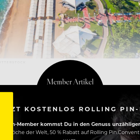
HUTTERSTOCK
ETZT KOSTENLOS ROLLING PIN
ing Pin-Member kommst Du in den Genuss unzähliger 
esten Köche der Welt, 50 % Rabatt auf Rolling Pin.Conven