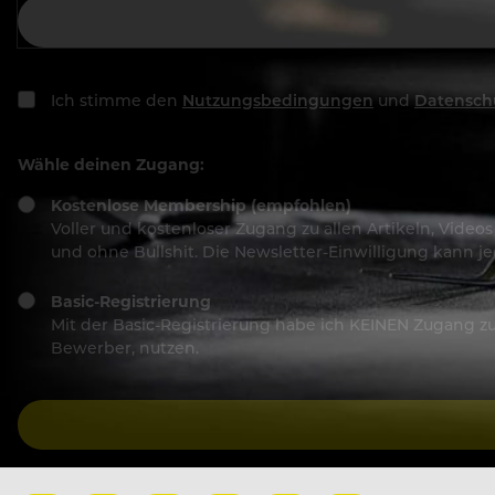
Ich stimme den
Nutzungsbedingungen
und
Datensch
Wähle deinen Zugang:
Kostenlose Membership (empfohlen)
Voller und kostenloser Zugang zu allen Artikeln, Vide
und ohne Bullshit. Die Newsletter-Einwilligung kann 
Basic-Registrierung
Mit der Basic-Registrierung habe ich KEINEN Zugang zu 
Bewerber, nutzen.