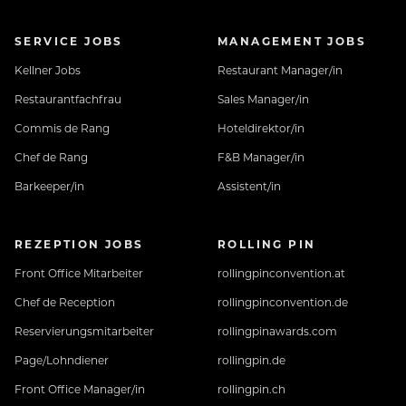
SERVICE JOBS
MANAGEMENT JOBS
Kellner Jobs
Restaurant Manager/in
Restaurantfachfrau
Sales Manager/in
Commis de Rang
Hoteldirektor/in
Chef de Rang
F&B Manager/in
Barkeeper/in
Assistent/in
REZEPTION JOBS
ROLLING PIN
Front Office Mitarbeiter
rollingpinconvention.at
Chef de Reception
rollingpinconvention.de
Reservierungsmitarbeiter
rollingpinawards.com
Page/Lohndiener
rollingpin.de
Front Office Manager/in
rollingpin.ch