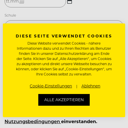
TT
Schule
Punkt
MM
Punkt
JJJJ
DIESE SEITE VERWENDET COOKIES
Klasse
Diese Website verwendet Cookies - nähere
Informationen dazu und zu Ihren Rechten als Benutzer
finden Sie in unserer Datenschutzerklärung am Ende
der Seite. Klicken Sie auf „Alle Akzeptieren“, um Cookies
zu akzeptieren und direkt unsere Webseite besuchen zu
können, oder klicken Sie auf „Cookie-Einstellungen“, um
Ihre Cookies selbst zu verwalten.
Cookie-Einstellungen
Ablehnen
Durch das Absenden des Formulars erklärst du
ALLE AKZEPTIEREN
dich mit den ROLLING PIN-
Datenschutzrichtlinien
und sowie
Nutzungsbedingungen
einverstanden.