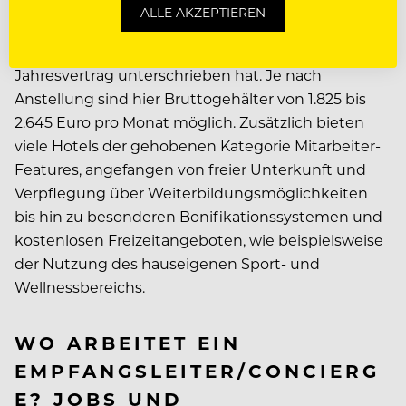
anderem abhängig von der Berufserfahrung und
ALLE AKZEPTIEREN
dem Land, in dem man arbeiten will. Außerdem
wichtig für den Lohn ist, ob man einen Saison- oder
Jahresvertrag unterschrieben hat. Je nach
Anstellung sind hier Bruttogehälter von 1.825 bis
2.645 Euro pro Monat möglich. Zusätzlich bieten
viele Hotels der gehobenen Kategorie Mitarbeiter-
Features, angefangen von freier Unterkunft und
Verpflegung über Weiterbildungsmöglichkeiten
bis hin zu besonderen Bonifikationssystemen und
kostenlosen Freizeitangeboten, wie beispielsweise
der Nutzung des hauseigenen Sport- und
Wellnessbereichs.
WO ARBEITET EIN
EMPFANGSLEITER/CONCIERG
E? JOBS UND