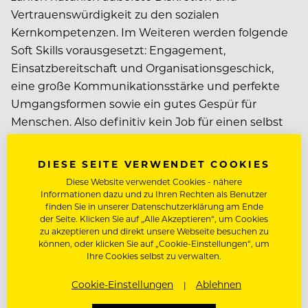
Vertrauenswürdigkeit zu den sozialen
Kernkompetenzen. Im Weiteren werden folgende
Soft Skills vorausgesetzt: Engagement,
Einsatzbereitschaft und Organisationsgeschick,
eine große Kommunikationsstärke und perfekte
Umgangsformen sowie ein gutes Gespür für
Menschen. Also definitiv kein Job für einen selbst
ernannten Menschenfeind.
DIESE SEITE VERWENDET COOKIES
WAS VERDIENT EIN
Diese Website verwendet Cookies - nähere
Informationen dazu und zu Ihren Rechten als Benutzer
EMPFANGSLEITER/CONCIERG
finden Sie in unserer Datenschutzerklärung am Ende
der Seite. Klicken Sie auf „Alle Akzeptieren“, um Cookies
E? GEHALT UND
zu akzeptieren und direkt unsere Webseite besuchen zu
VERDIENSTMÖGLICHKEITEN
können, oder klicken Sie auf „Cookie-Einstellungen“, um
Ihre Cookies selbst zu verwalten.
Das Gehalt der auf dem ROLLING PIN-Jobportal
Cookie-Einstellungen
Ablehnen
ausgeschriebenen Stellen als Concierge ist unter