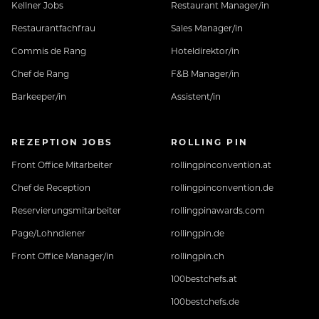
Kellner Jobs
Restaurant Manager/in
Restaurantfachfrau
Sales Manager/in
Commis de Rang
Hoteldirektor/in
Chef de Rang
F&B Manager/in
Barkeeper/in
Assistent/in
REZEPTION JOBS
ROLLING PIN
Front Office Mitarbeiter
rollingpinconvention.at
Chef de Reception
rollingpinconvention.de
Reservierungsmitarbeiter
rollingpinawards.com
Page/Lohndiener
rollingpin.de
Front Office Manager/in
rollingpin.ch
100bestchefs.at
100bestchefs.de