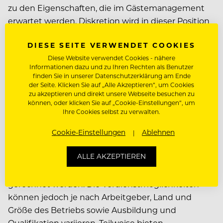
zu den Eigenschaften, die im Gästemanagement
erwartet werden. Diskretion wird in dieser Position
auch großgeschrieben, da Notizen über besondere
DIESE SEITE VERWENDET COOKIES
Wünsche von Gästen nicht in falsche Hände
Diese Website verwendet Cookies - nähere
geraten dürfen.
Informationen dazu und zu Ihren Rechten als Benutzer
finden Sie in unserer Datenschutzerklärung am Ende
der Seite. Klicken Sie auf „Alle Akzeptieren“, um Cookies
WAS VERDIENT EIN GUEST
zu akzeptieren und direkt unsere Webseite besuchen zu
RELATIONS MANAGER?
können, oder klicken Sie auf „Cookie-Einstellungen“, um
Ihre Cookies selbst zu verwalten.
GEHALT UND
Cookie-Einstellungen
Ablehnen
VERDIENSTMÖGLICHKEITEN
ALLE AKZEPTIEREN
Als Guest Relations Manager kann mit einem
Gehalt von etwa 2500 Euro brutto pro Monat
gerechnet werden. Die Verdienstmöglichkeiten
können jedoch je nach Arbeitgeber, Land und
Größe des Betriebs sowie Ausbildung und
Qualifikation variieren. Teilweise bieten