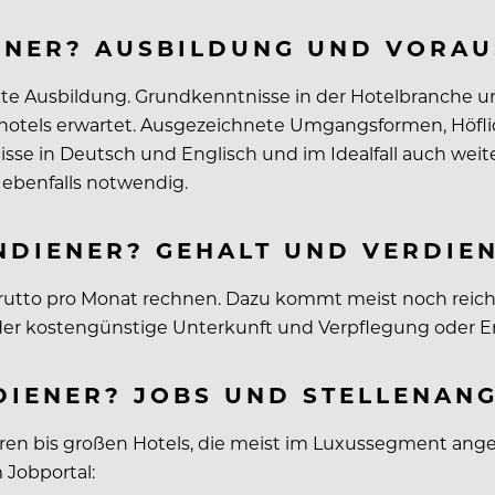
ENER? AUSBILDUNG UND VORA
ekte Ausbildung. Grundkenntnisse in der Hotelbranche un
otels erwartet. Ausgezeichnete Umgangsformen, Höflich
sse in Deutsch und Englisch und im Idealfall auch wei
 ebenfalls notwendig.
NDIENER? GEHALT UND VERDIE
rutto pro Monat rechnen. Dazu kommt meist noch reichli
 oder kostengünstige Unterkunft und Verpflegung oder
DIENER? JOBS UND STELLENAN
ren bis großen Hotels, die meist im Luxussegment angesi
 Jobportal: