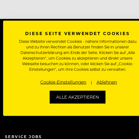
DIESE SEITE VERWENDET COOKIES
Kontakt
About
Arbeiten bei Rolli
Diese Website verwendet Cookies - nähere Informationen dazu
und zu Ihren Rechten als Benutzer finden Sie in unserer
Datenschutzerklärung am Ende der Seite. Klicken Sie auf „Alle
Akzeptieren“, um Cookies zu akzeptieren und direkt unsere
Webseite besuchen zu können, oder klicken Sie auf „Cookie-
BELIEBT
Einstellungen“, um Ihre Cookies selbst zu verwalten.
International
Cookie-Einstellungen
Ablehnen
Kreuzfahrtjobs
ALLE AKZEPTIEREN
Rezeptionist/in Jobs
SERVICE JOBS