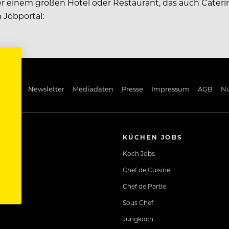
oder einem großen Hotel oder Restaurant, das auch Cater
 Jobportal:
ng Pin
Newsletter
Mediadaten
Presse
Impressum
AGB
N
KÜCHEN JOBS
Koch Jobs
Chef de Cuisine
Chef de Partie
Sous Chef
Jungkoch