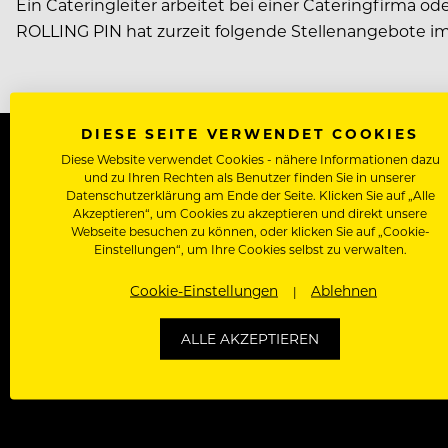
Ein Cateringleiter arbeitet bei einer Cateringfirma 
ROLLING PIN hat zurzeit folgende Stellenangebote im
DIESE SEITE VERWENDET COOKIES
Diese Website verwendet Cookies - nähere Informationen dazu
Kontakt
About
Arbeiten bei Rolli
und zu Ihren Rechten als Benutzer finden Sie in unserer
Datenschutzerklärung am Ende der Seite. Klicken Sie auf „Alle
Akzeptieren“, um Cookies zu akzeptieren und direkt unsere
Webseite besuchen zu können, oder klicken Sie auf „Cookie-
Einstellungen“, um Ihre Cookies selbst zu verwalten.
BELIEBT
Cookie-Einstellungen
Ablehnen
International
Kreuzfahrtjobs
ALLE AKZEPTIEREN
Rezeptionist/in Jobs