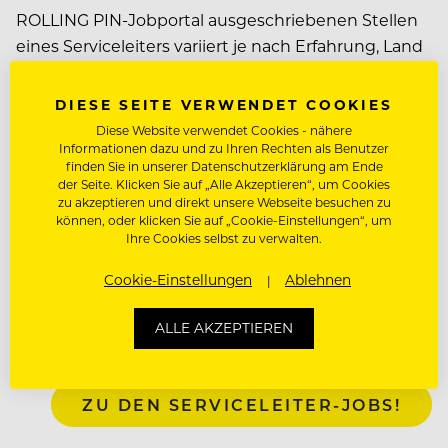
ROLLING PIN-Jobportal ausgeschriebenen Stellen
eines Serviceleiters variiert je nach Erfahrung, Land
und Größe des Betriebs. In der Regel verdient ein
Serviceleiter zwischen 1449 und 3130 Euro brutto
DIESE SEITE VERWENDET COOKIES
im Monat.
Diese Website verwendet Cookies - nähere
Informationen dazu und zu Ihren Rechten als Benutzer
finden Sie in unserer Datenschutzerklärung am Ende
WO ARBEITET EIN
der Seite. Klicken Sie auf „Alle Akzeptieren“, um Cookies
zu akzeptieren und direkt unsere Webseite besuchen zu
SERVICELEITER? JOBS UND
können, oder klicken Sie auf „Cookie-Einstellungen“, um
Ihre Cookies selbst zu verwalten.
STELLENANGEBOTE
Cookie-Einstellungen
Ablehnen
Vor allem in der gehobenen Gastronomie und
Hotellerie sind Serviceleiter stets gefragt. Mit dem
ALLE AKZEPTIEREN
ROLLING PIN-Jobportal steht einer steilen Karriere
als Serviceleiter nichts mehr im Weg!
ZU DEN SERVICELEITER-JOBS!