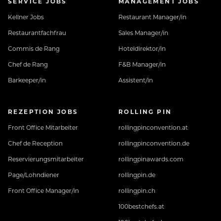
SERVICE JOBS
MANAGEMENT JOBS
Kellner Jobs
Restaurant Manager/in
Restaurantfachfrau
Sales Manager/in
Commis de Rang
Hoteldirektor/in
Chef de Rang
F&B Manager/in
Barkeeper/in
Assistent/in
REZEPTION JOBS
ROLLING PIN
Front Office Mitarbeiter
rollingpinconvention.at
Chef de Reception
rollingpinconvention.de
Reservierungsmitarbeiter
rollingpinawards.com
Page/Lohndiener
rollingpin.de
Front Office Manager/in
rollingpin.ch
100bestchefs.at