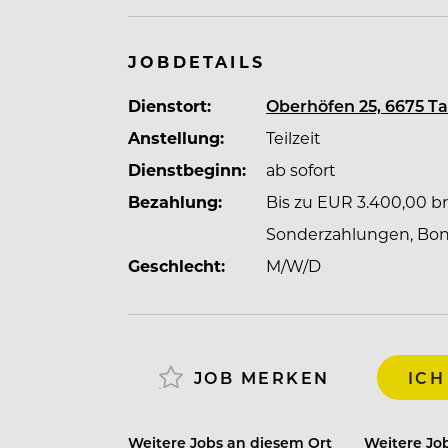
ein Ort, an dem Menschen zusammenha
macht.
JOBDETAILS
Im Jungbrunn bist du Teil einer Crew, 
Dienstort:
Oberhöfen 25, 6675 T
jeden Tag echte Gastfreundschaft lebt. 
Anstellung:
Teilzeit
Housekeeping oder Haustechnik – hier z
Dienstbeginn:
ab sofort
allem, wer du bist.
Bezahlung:
Bis zu EUR 3.400,00 bru
Sonderzahlungen, Bonif
Als familiengeführtes Hotel in dritter 
Geschlecht:
M/W/D
Verantwortung und neue Perspektiven.
Karrierechancen und einer Arbeitskultur
Wenn du einen Hoteljob suchst, bei de
JOB MERKEN
ICH
Entwicklung zusammenkommen, bist du
Weitere Jobs an diesem Ort
Weitere Job