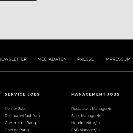
ns auf dich.
NEWSLETTER
MEDIADATEN
PRESSE
IMPRESSUM
ehmen
SERVICE JOBS
MANAGEMENT JOBS
Arbeitgeber
Kellner Jobs
Restaurant Manager/in
Restaurantfachfrau
Sales Manager/in
Commis de Rang
Hoteldirektor/in
Chef de Rang
F&B Manager/in