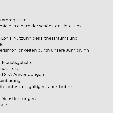
n Stammgästen
sumfeld in einem der schönsten Hotels im
nd Logis, Nutzung des Fitnessraums und
e
stiegsmöglichkeiten durch unsere Jungbrunn
4 Monatsgehälter
möchtest)
und SPA-Anwendungen
reinbarung
terautos (mit gültiger Fahrerlaubnis)
 Dienstleistungen
ende