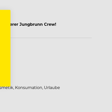
zen?
il unserer Jungbrunn Crew!
s
smetik, Konsumation, Urlaube