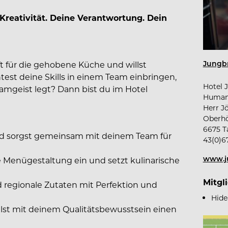
Kreativität. Deine Verantwortung. Dein
Jungbr
ft für die gehobene Küche und willst
t deine Skills in einem Team einbringen,
Hotel 
Teamgeist legt? Dann bist du im Hotel
Human
Herr J
Oberhö
6675 T
und sorgst gemeinsam mit deinem Team für
43(0)6
www.j
he Menügestaltung ein und setzt kulinarische
Mitgl
d regionale Zutaten mit Perfektion und
Hide
lst mit deinem Qualitätsbewusstsein einen