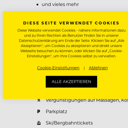
und vieles mehr
Bereit, kulinarische Highlights zu set
DIESE SEITE VERWENDET COOKIES
Dann bewirb dich jetzt und werde Te
Diese Website verwendet Cookies - nähere Informationen dazu
und zu Ihren Rechten als Benutzer finden Sie in unserer
Datenschutzerklärung am Ende der Seite. Klicken Sie auf „Alle
Akzeptieren“, um Cookies zu akzeptieren und direkt unsere
Webseite besuchen zu können, oder klicken Sie auf „Cookie-
Benefits für unsere Mitarbeiter
Einstellungen“, um Ihre Cookies selbst zu verwalten.
Unterkunft Vergünstigt / Kostenlos
Cookie-Einstellungen
Ablehnen
Verpflegung Vergünstigt / Kostenlo
ALLE AKZEPTIEREN
Fitness-, Wellnessbereich
Vergünstigungen auf Massagen, Ko
Parkplatz
Ski/Bergbahntickets