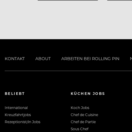
Werde Teil unserer Crew. Wir freuen u
KONTAKT
ABOUT
ARBEITEN BEI ROLLING PIN
Das bekommst du von uns
Familiengeführtes, modernes Untern
BELIEBT
KÜCHEN JOBS
Sicherer & mehrmals ausgezeichneter 
International
Koch Jobs
Kreuzfahrtjobs
Chef de Cuisine
Rezeptionist/in Jobs
Chef de Partie
Jahresstelle mit 14 Monatsgehältern
Sous Chef