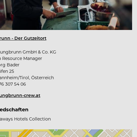
unn - Der Gutzeitort
Jungbrunn GmbH & Co. KG
 Resource Manager
örg Bader
fen 25
annheim/Tirol, Österreich
76 307 54 06
ungbrunn-crew.at
iedschaften
aways Hotels Collection