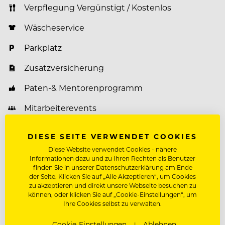
Verpflegung Vergünstigt / Kostenlos
Wäscheservice
Parkplatz
Zusatzversicherung
Paten-& Mentorenprogramm
Mitarbeiterevents
Bonifikation / Prämienmodelle
DIESE SEITE VERWENDET COOKIES
Weiterbildungsprogramm
Diese Website verwendet Cookies - nähere
Informationen dazu und zu Ihren Rechten als Benutzer
finden Sie in unserer Datenschutzerklärung am Ende
der Seite. Klicken Sie auf „Alle Akzeptieren“, um Cookies
zu akzeptieren und direkt unsere Webseite besuchen zu
Über G'Schlössl Murtal
können, oder klicken Sie auf „Cookie-Einstellungen“, um
Ihre Cookies selbst zu verwalten.
Unser Ziel ist es Gastfreundschaft zu leben und
unsere Mitarbeiter:innen zu motivieren, um
Cookie-Einstellungen
Ablehnen