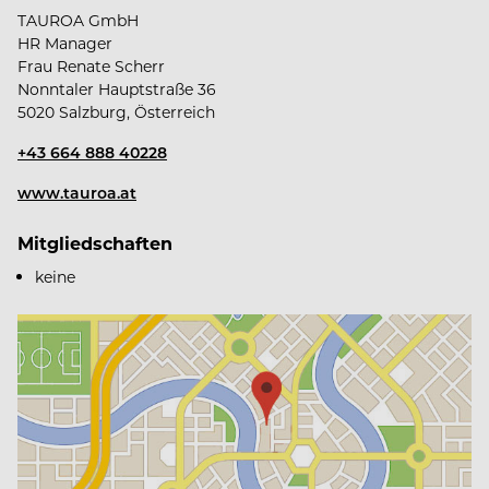
dir zur Auswahl:
TAUROA GmbH
HR Manager
Frau Renate Scherr
Nonntaler Hauptstraße 36
5020 Salzburg, Österreich
Winterstellgut
+43 664 888 40228
Landhaus zu Appesbach
www.tauroa.at
Mitgliedschaften
Seehotel Grundlsee
keine
Seewiese Altaussee
Krenn
Villa Anna Grundlsee