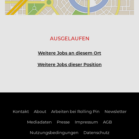
G'schlössl Murtal
Schloss Gabelhofen
AUSGELAUFEN
Hofwirt
Weitere Jobs an diesem Ort
Steirerschlössl
Weitere Jobs dieser Position
Wasserturm
Schönberghof Spielberg
Kontakt
About
Arbeiten bei Rolling Pin
Newsletter
Mediadaten
Presse
Impressum
AGB
Nutzungsbedingungen
Datenschutz