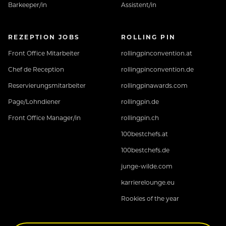
Barkeeper/in
Assistent/in
REZEPTION JOBS
ROLLING PIN
Front Office Mitarbeiter
rollingpinconvention.at
Chef de Reception
rollingpinconvention.de
Reservierungsmitarbeiter
rollingpinawards.com
Page/Lohndiener
rollingpin.de
Front Office Manager/in
rollingpin.ch
100bestchefs.at
100bestchefs.de
junge-wilde.com
karrierelounge.eu
Rookies of the year