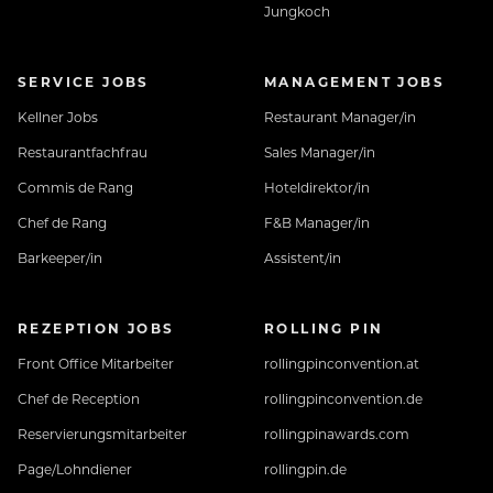
Jungkoch
SERVICE JOBS
MANAGEMENT JOBS
Kellner Jobs
Restaurant Manager/in
Restaurantfachfrau
Sales Manager/in
Commis de Rang
Hoteldirektor/in
Chef de Rang
F&B Manager/in
Barkeeper/in
Assistent/in
REZEPTION JOBS
ROLLING PIN
Front Office Mitarbeiter
rollingpinconvention.at
Chef de Reception
rollingpinconvention.de
Reservierungsmitarbeiter
rollingpinawards.com
Page/Lohndiener
rollingpin.de