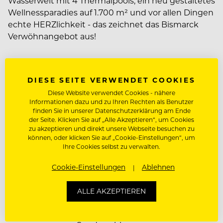
Wasserwelt mit 4 Thermalpools, ein neu gestaltetes
Wellnessparadies auf 1.700 m² und vor allen Dingen
echte HERZlichkeit - das zeichnet das Bismarck
Verwöhnangebot aus!
Mehr zum Unternehmen Verwöhnhotel Bismarck
Getreu unserem Credo „Von allem ein bisschen
DIESE SEITE VERWENDET COOKIES
mehr“ wirken im Bismarck 2 Generationen und ein
Diese Website verwendet Cookies - nähere
Verwöhnteam mit HERZ & vielen langjährigen
Informationen dazu und zu Ihren Rechten als Benutzer
Mitarbeitern mit. Wir heißen nicht nur
JOBDETAILS
finden Sie in unserer Datenschutzerklärung am Ende
Verwöhnhotel - wir l(i)eben diese Philosophie von
der Seite. Klicken Sie auf „Alle Akzeptieren“, um Cookies
Dienstort:
Alpenstraße 6, 5630 Bad
zu akzeptieren und direkt unsere Webseite besuchen zu
ganzem Herzen.
können, oder klicken Sie auf „Cookie-Einstellungen“, um
Hofgastein, Österreich
Ihre Cookies selbst zu verwalten.
Anstellung:
Saison - oder Jahresstelle
2024 ist unser Restaurantteam zum wiederholten
Cookie-Einstellungen
Ablehnen
Male von falstaff mit 2 goldenen Gabeln
Dienstbeginn:
nach Vereinbarung
ausgezeichnet worden. Bei uns bekommt
ALLE AKZEPTIEREN
Bezahlung:
Bis zu EUR 3.440,00 brutto pro
Halbpension eine neue Definition, jeden Abend
Monat - inkl. (aliquoter)
gibt es ein 5-gängiges Gourmet- & ein Vitalmenü,