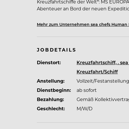
Kreuzfahrtschiffe der Welt*: MS EUROP
Abenteuer an Bord der neuen Expedition
Leidenschaft und höchsten Ansprüchen
auf die Reise deines Lebens. *lt. Berlitz
Mehr zum Unternehmen sea chefs Human 
Dein Arbeitgeber sea chefs - auf vielf
Expeditionsreisen, Luxusreisen oder Flu
JOBDETAILS
Hotel- und Crew-Management internatio
Dienstort:
Kreuzfahrtschiff, . s
einzigartige Karrieremöglichkeiten an 
hin zum Luxussegment.
Kreuzfahrt/Schiff
Anstellung:
Vollzeit/Festanstellun
Dienstbeginn:
ab sofort
Bezahlung:
Gemäß Kollektivvertra
Geschlecht:
M/W/D