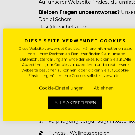
Auf unserer Webseite findest du umfas
Bleiben Fragen unbeantwortet?
Unser
Daniel Schors
dasc@seachefs.com
+41 41 289 50 24
DIESE SEITE VERWENDET COOKIES
Wir freuen uns auf deine Bewerbung - u
Diese Website verwendet Cookies - nähere Informationen dazu
Nationalität, ethnischen Herkunft, Rel
und zu Ihren Rechten als Benutzer finden Sie in unserer
Orientierung. Bitte bewirb dich ausschli
Datenschutzerklärung am Ende der Seite. Klicken Sie auf „Alle
Akzeptieren“, um Cookies zu akzeptieren und direkt unsere
Website
|
Instagram
|
Facebook
|
Webseite besuchen zu können, oder klicken Sie auf „Cookie-
Einstellungen“, um Ihre Cookies selbst zu verwalten.
Cookie-Einstellungen
Ablehnen
Benefits für unsere Mitarbeiter
ALLE AKZEPTIEREN
Unterkunft Vergünstigt / Kostenlos
Verpflegung Vergünstigt / Kostenlo
Fitness-, Wellnessbereich