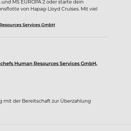
A und MS EUROPA 2 oder starte dein
sflotte von Hapag-Lloyd Cruises. Mit viel
 an deine eigene Arbeit nehmen wir dich mit
 Cruise Guide
Resources Services GmbH
ältiger Mission:
ob Hochsee-Kreuzfahrten,
sskreuzfahrten. Als erfahrener Partner im
naler Reedereien bietet sea chefs
ea chefs Human Resources Services GmbH,
Bord von Kreuzfahrtschiffen im Premium- bis
g
g mit der Bereitschaft zur Überzahlung