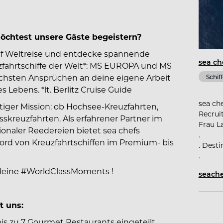
chtest unsere Gäste begeistern?
uf Weltreise und entdecke spannende
sea ch
zfahrtschiffe der Welt*: MS EUROPA und MS
öchsten Ansprüchen an deine eigene Arbeit
Schiff
 Lebens. *lt. Berlitz Cruise Guide
sea ch
ältiger Mission: ob Hochsee-Kreuzfahrten,
Recrui
sskreuzfahrten. Als erfahrener Partner im
Frau L
naler Reedereien bietet sea chefs
.
Bord von Kreuzfahrtschiffen im Premium- bis
. Desti
.
deine
#WorldClassMoments
!
seache
t uns:
is zu 7 Gourmet Restaurants eingeteilt.