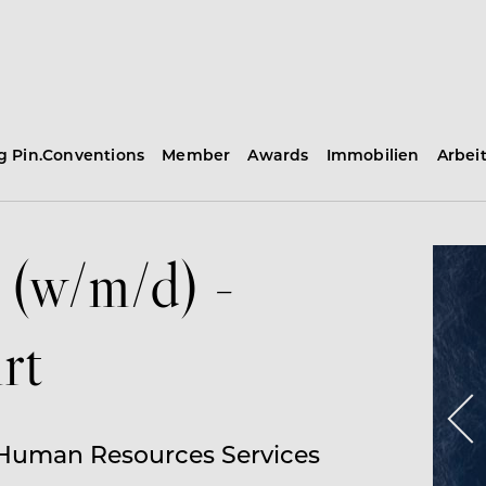
ng Pin.Conventions
Member
Awards
Immobilien
Arbei
 (w/m/d) -
rt
s Human Resources Services