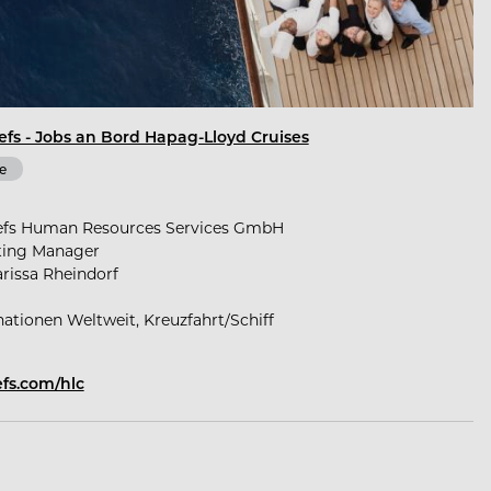
efs - Jobs an Bord Hapag-Lloyd Cruises
e
efs Human Resources Services GmbH
ting Manager
arissa Rheindorf
nationen Weltweit, Kreuzfahrt/Schiff
fs.com/hlc