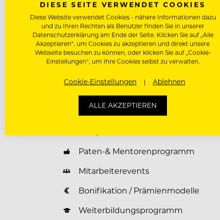
DIESE SEITE VERWENDET COOKIES
restaurant@taubenkobel.at
Diese Website verwendet Cookies - nähere Informationen dazu
und zu Ihren Rechten als Benutzer finden Sie in unserer
Datenschutzerklärung am Ende der Seite. Klicken Sie auf „Alle
Akzeptieren“, um Cookies zu akzeptieren und direkt unsere
Webseite besuchen zu können, oder klicken Sie auf „Cookie-
Benefits für unsere Mitarbeiter
Einstellungen“, um Ihre Cookies selbst zu verwalten.
Unterkunft Vergünstigt / Kostenlos
Cookie-Einstellungen
Ablehnen
Verpflegung Vergünstigt / Kostenlo
ALLE AKZEPTIEREN
Wäscheservice
Parkplatz
Paten-& Mentorenprogramm
Mitarbeiterevents
Bonifikation / Prämienmodelle
Weiterbildungsprogramm