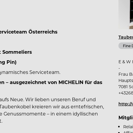
erviceteam Österreichs
Taube
Fine 
st Sommeliers
ng Pin)
E & W 
-
 dynamisches Serviceteam.
Frau B
Haupts
en – ausgezeichnet von MICHELIN für das
7081 S
+4326
aufs Neue. Wir lieben unseren Beruf und
http:/
Taubenkobel kreieren wir aus erntefrischen,
e Genussmomente – in einem idyllischen
Mitgl
.
Rela
Affi