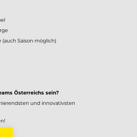
bel
irge
e (auch Saison möglich)
Teams Österreichs sein?
zinierendsten und innovativsten
en!