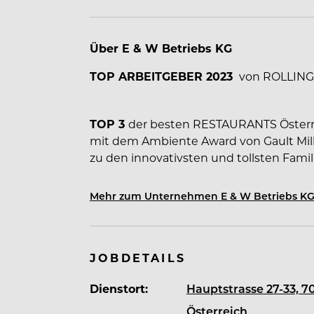
Über E & W Betriebs KG
TOP ARBEITGEBER 2023
von ROLLING 
TOP 3
der besten RESTAURANTS Österr
mit dem Ambiente Award von Gault Milla
zu den innovativsten und tollsten Fami
Grenzen Österreichs bekannt. Guide Miche
Hauben, A la Carte (5 Sterne) No. 89 San
Mehr zum Unternehmen E & W Betriebs K
sowie OAD Liste Platz 68 und bei den CH
Restaurant/Landessieger. Gourmetrestaur
Chateaux.
JOBDETAILS
Dienstort:
Hauptstrasse 27-33, 7
Österreich