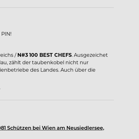
PIN!
eichs /
N#3
100 BEST CHEFS
. Ausgezeichet
u, zählt der taubenkobel nicht nur
lienbetriebe des Landes. Auch über die
lin 2009 (2 **) Gault Millau (18,5 Punkte), 4
 Pellegrino "Worlds 50 best Restaurant",
G
EFS BEST von Rolling Pin, Falstaff Bestes
ant, Bistro und 11 Suiten Hotel Relais &
081 Schützen bei Wien am Neusiedlersee,