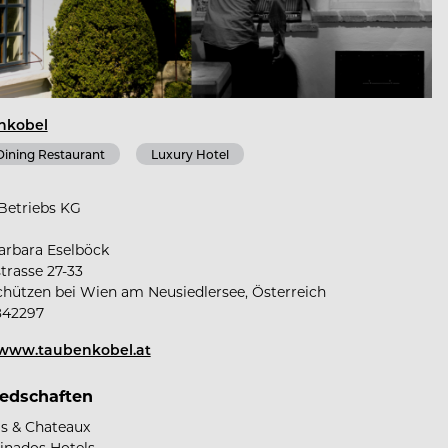
nkobel
Dining Restaurant
Luxury Hotel
Betriebs KG
arbara Eselböck
trasse 27-33
chützen bei Wien am Neusiedlersee, Österreich
842297
/www.taubenkobel.at
iedschaften
is & Chateaux
cinados Hotels