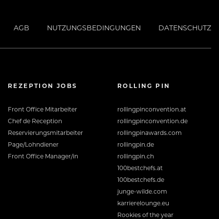
AGB
NUTZUNGSBEDINGUNGEN
DATENSCHUTZ
REZEPTION JOBS
ROLLING PIN
Front Office Mitarbeiter
rollingpinconvention.at
Chef de Reception
rollingpinconvention.de
Reservierungsmitarbeiter
rollingpinawards.com
Page/Lohndiener
rollingpin.de
Front Office Manager/in
rollingpin.ch
100bestchefs.at
100bestchefs.de
junge-wilde.com
karrierelounge.eu
Rookies of the year