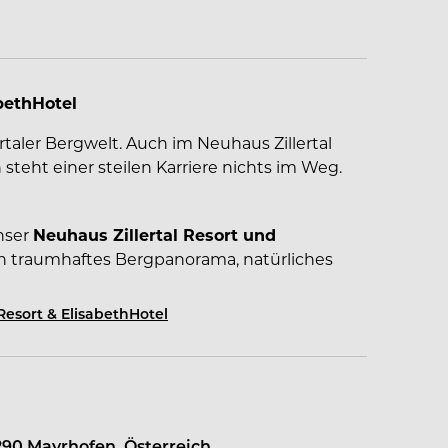
bethHotel
ertaler Bergwelt. Auch im Neuhaus Zillertal
steht einer steilen Karriere nichts im Weg.
unser
Neuhaus Zillertal Resort und
ein traumhaftes Bergpanorama, natürliches
er Charme versprechen unseren Gästen ein
rlaubserlebnis.
esort & ElisabethHotel
r Vielfalt. Heimat des Erlebens.
290 Mayrhofen, Österreich