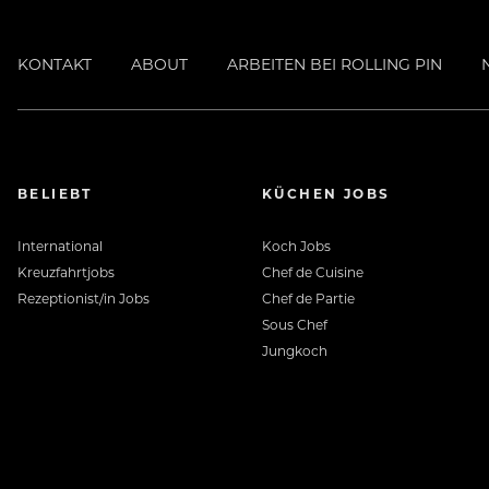
Premium. Private. Retreat. Eine ganz be
KONTAKT
ABOUT
ARBEITEN BEI ROLLING PIN
Urlaubsansprüche geschmackvoll verbi
und stilvolle Genießer, die Entschleu
Das Elisabethhotel ist ein Haus nur für
BELIEBT
KÜCHEN JOBS
Ausstattung sowie in seinem Angebot s
Abgerundet wird das Konzept durch die 
International
Koch Jobs
Kreuzfahrtjobs
Chef de Cuisine
Rezeptionist/in Jobs
Chef de Partie
Sous Chef
Jungkoch
Arbeiten, wo andere Urlaub machen
Unsere Hotels und Restaurants sind u
mit einem traumhaften Bergpanorama – e