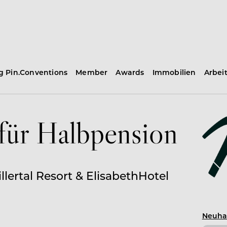
ng Pin.Conventions
Member
Awards
Immobilien
Arbei
für Halbpension
lertal Resort & ElisabethHotel
Neuhau