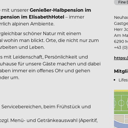
Fine 
e mit unserer
Genießer-Halbpension im
tpension im ElisabethHotel
– immer
Neuhau
Gastge
rlich alpinen Ambiente.
Herr J
gleichbar schöner Natur mit einem
Am Mar
wohin man blickt. Orte, die nicht nur zum
6290 M
Arbeiten und Leben.
+43 (0)
 mit Leidenschaft, Persönlichkeit und
https:
zuhause für unsere Gäste machen und dabei
 haben immer ein offenes Ohr und gehen
Mitgl
nder um.
Life
 Servicebereichen, beim Frühstück und
zgl. Menü- und Getränkeauswahl (Aperitif,