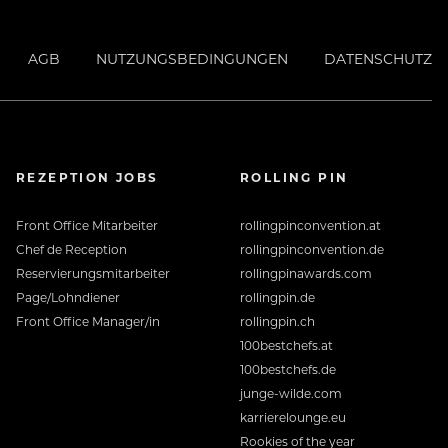
AGB
NUTZUNGSBEDINGUNGEN
DATENSCHUTZ
REZEPTION JOBS
ROLLING PIN
Front Office Mitarbeiter
rollingpinconvention.at
Chef de Reception
rollingpinconvention.de
Reservierungsmitarbeiter
rollingpinawards.com
Page/Lohndiener
rollingpin.de
Front Office Manager/in
rollingpin.ch
100bestchefs.at
100bestchefs.de
junge-wilde.com
karrierelounge.eu
Rookies of the year