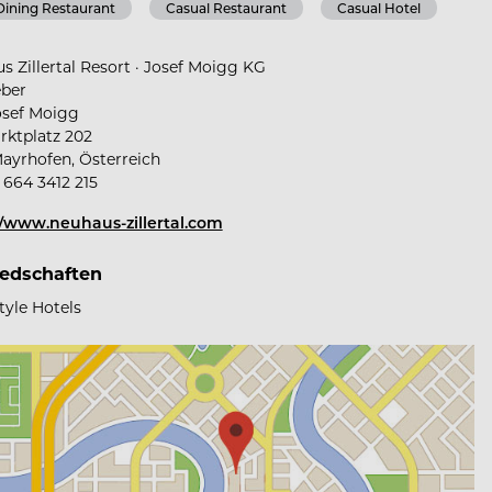
Dining Restaurant
Casual Restaurant
Casual Hotel
s Zillertal Resort · Josef Moigg KG
ber
osef Moigg
ktplatz 202
ayrhofen, Österreich
 664 3412 215
//www.neuhaus-zillertal.com
iedschaften
style Hotels