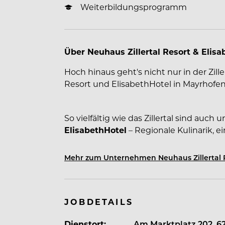
Weiterbildungsprogramm
Über Neuhaus Zillertal Resort & Elisa
Hoch hinaus geht's nicht nur in der Zill
Resort und ElisabethHotel in Mayrhofen 
So vielfältig wie das Zillertal sind auch 
ElisabethHotel
– Regionale Kulinarik, 
und modernes Ambiente und viel Tirol
unvergleichlich abwechslungsreiches U
Mehr zum Unternehmen Neuhaus Zillertal R
JOBDETAILS
Neuhaus Zillertal Resort – Zuhause de
Dienstort:
Am Marktplatz 202, 6