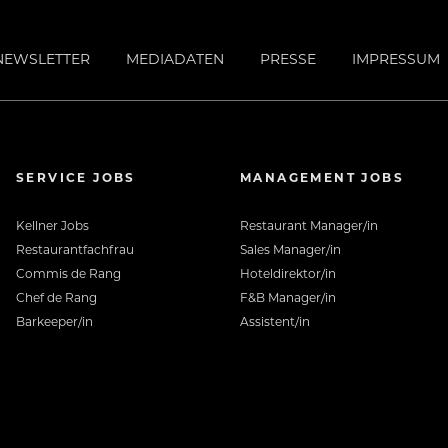
sondere Symbiose, die essentielle
NEWSLETTER
MEDIADATEN
PRESSE
IMPRESSUM
ndet. Ein Rückzugsort für Ruhesuchende
nigung und zurückhaltenden Luxus suchen.
 Erwachsene und konzentriert sich in
SERVICE JOBS
MANAGEMENT JOBS
peziell auf deren Wünsche und Bedürfnisse.
ganzheitliche Elisense-Philosophie.
Kellner Jobs
Restaurant Manager/in
Restaurantfachfrau
Sales Manager/in
Commis de Rang
Hoteldirektor/in
Chef de Rang
F&B Manager/in
Barkeeper/in
Assistent/in
mgeben von unvergleichbar schöner Natur
gal wohin man blickt. Orte, die nicht nur