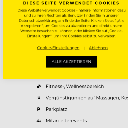
DIESE SEITE VERWENDET COOKIES
j.moigg@neuhaus-zillertal.com
Diese Website verwendet Cookies - nähere Informationen dazu
oder
und zu Ihren Rechten als Benutzer finden Sie in unserer
Datenschutzerklärung am Ende der Seite. Klicken Sie auf „Alle
sebastian@elisabethhotel.com
Akzeptieren“, um Cookies zu akzeptieren und direkt unsere
Webseite besuchen zu können, oder klicken Sie auf „Cookie-
Einstellungen“, um Ihre Cookies selbst zu verwalten.
Cookie-Einstellungen
Ablehnen
Benefits für unsere Mitarbeiter
ALLE AKZEPTIEREN
Unterkunft Vergünstigt / Kostenlos
Verpflegung Vergünstigt / Kostenlo
Fitness-, Wellnessbereich
Vergünstigungen auf Massagen, Ko
Parkplatz
Mitarbeiterevents