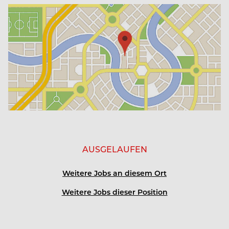
Jahresstelle mit 14 Monatsgehältern
Geregelte Arbeitszeiten und verschiedene
Arbeitszeitmodelle
3, 4 oder 5 Tage-Woche möglich
Kost und Logis frei, Unterkunft in nächster Nähe
AUSGELAUFEN
kosenfreie Nutzung des Mitarbeiterautos (bei
gültiger Fahrerlaubnis)
Weitere Jobs an diesem Ort
wöchentliche SPA-Abende
Weitere Jobs dieser Position
tägliche, kostenlose Nutzung des Fitnessraums