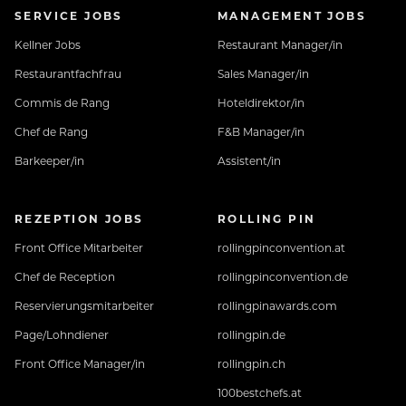
SERVICE JOBS
MANAGEMENT JOBS
Kellner Jobs
Restaurant Manager/in
Restaurantfachfrau
Sales Manager/in
Lerne uns vorab kennen: www.jungbrunn-
Commis de Rang
Hoteldirektor/in
crew.at
Chef de Rang
F&B Manager/in
Barkeeper/in
Assistent/in
REZEPTION JOBS
ROLLING PIN
Front Office Mitarbeiter
rollingpinconvention.at
Chef de Reception
rollingpinconvention.de
Reservierungsmitarbeiter
rollingpinawards.com
Page/Lohndiener
rollingpin.de
Front Office Manager/in
rollingpin.ch
100bestchefs.at