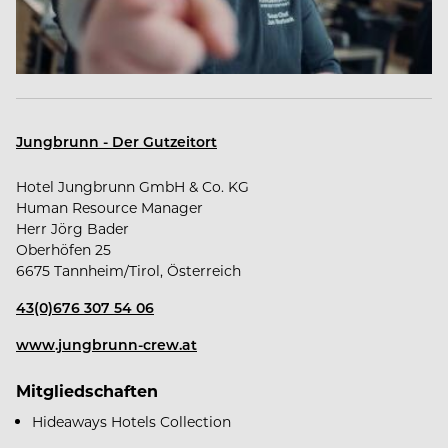
Werde Teil unserer Crew. Wir freuen uns auf
dich.
Jungbrunn - Der Gutzeitort
Hotel Jungbrunn GmbH & Co. KG
Human Resource Manager
Herr Jörg Bader
Oberhöfen 25
Das bekommst du von uns
6675 Tannheim/Tirol, Österreich
43(0)676 307 54 06
www.jungbrunn-crew.at
Familiengeführtes, modernes Unternehmen
Mitgliedschaften
Hideaways Hotels Collection
Sicherer & mehrmals ausgezeichneter Arbeitgeber