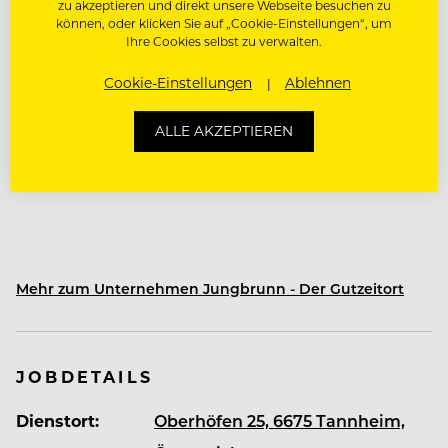
zu akzeptieren und direkt unsere Webseite besuchen zu
können, oder klicken Sie auf „Cookie-Einstellungen“, um
Ihre Cookies selbst zu verwalten.
Über Jungbrunn - Der Gutzeitort
Cookie-Einstellungen
Ablehnen
Das Hotel Jungbrunn
ALLE AKZEPTIEREN
Mehr als ein Job. Ein Ort, an dem du ankommst.
Mehr zum Unternehmen Jungbrunn - Der Gutzeitort
Mitten im Tannheimer Tal wartet kein
gewöhnlicher Arbeitsplatz auf dich. Sondern ein
Ort, an dem Menschen zusammenhalten, Ideen
wachsen und Arbeit Freude macht.
JOBDETAILS
Dienstort:
Oberhöfen 25, 6675 Tannheim,
Im Jungbrunn bist du Teil einer Crew, die