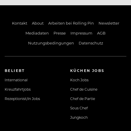
persönliche Weiterbildungsmöglichkeiten
Kontakt
About
Arbeiten bei Rolling Pin
Newsletter
Mitarbeiter-Events und – rabatte
Mediadaten
Presse
Impressum
AGB
Nutzungsbedingungen
Datenschutz
Firmenradl
BELIEBT
KÜCHEN JOBS
International
Koch Jobs
Kreuzfahrtjobs
Chef de Cuisine
Worauf wartest Du noch?
Rezeptionist/in Jobs
Chef de Partie
Sous Chef
Melde dich bei uns, wir freuen uns von Dir zu hören!
Jungkoch