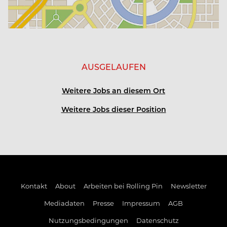
3, 4 oder 5 Tage-Woche möglich
Kost und Logis frei, Unterkunft in nächster Nähe
AUSGELAUFEN
kosenfreie Nutzung des Mitarbeiterautos (bei
gültiger Fahrerlaubnis)
Weitere Jobs an diesem Ort
wöchentliche SPA-Abende
Weitere Jobs dieser Position
tägliche, kostenlose Nutzung des Fitnessraums
persönliche Weiterbildungsmöglichkeiten
Kontakt
About
Arbeiten bei Rolling Pin
Newsletter
Mitarbeiter-Events und – rabatte
Mediadaten
Presse
Impressum
AGB
Nutzungsbedingungen
Datenschutz
Firmenradl