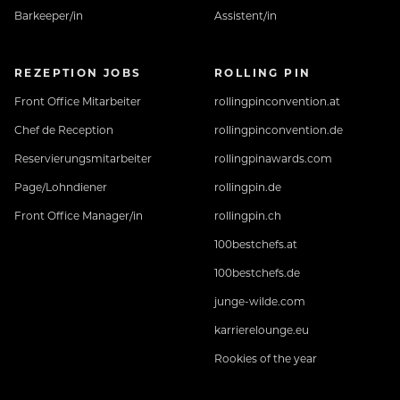
Barkeeper/in
Assistent/in
REZEPTION JOBS
ROLLING PIN
Front Office Mitarbeiter
rollingpinconvention.at
Chef de Reception
rollingpinconvention.de
Reservierungsmitarbeiter
rollingpinawards.com
Page/Lohndiener
rollingpin.de
Front Office Manager/in
rollingpin.ch
100bestchefs.at
100bestchefs.de
junge-wilde.com
karrierelounge.eu
Rookies of the year