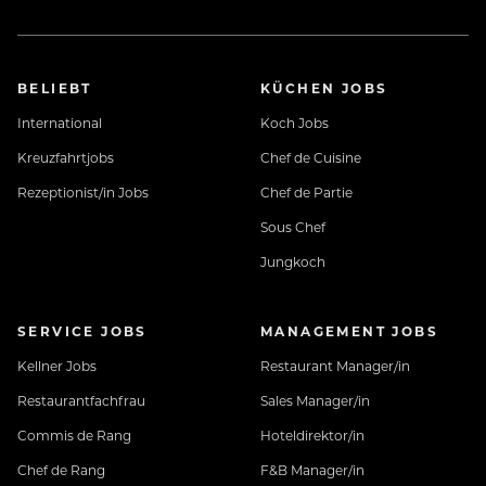
BELIEBT
KÜCHEN JOBS
International
Koch Jobs
Kreuzfahrtjobs
Chef de Cuisine
Worauf wartest Du noch?
Rezeptionist/in Jobs
Chef de Partie
Sous Chef
Melde dich bei uns, wir freuen uns von Dir zu hören!
Jungkoch
SERVICE JOBS
MANAGEMENT JOBS
Kellner Jobs
Restaurant Manager/in
Restaurantfachfrau
Sales Manager/in
Lerne uns vorab kennen: www.jungbrunn-
Commis de Rang
Hoteldirektor/in
crew.at
Chef de Rang
F&B Manager/in