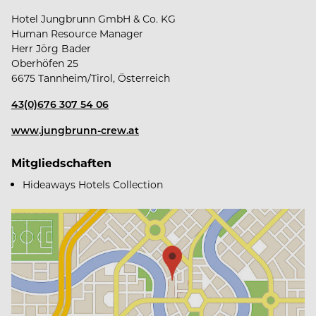
Hotel Jungbrunn GmbH & Co. KG
Human Resource Manager
Herr Jörg Bader
Oberhöfen 25
Das bekommst du von uns
6675 Tannheim/Tirol, Österreich
43(0)676 307 54 06
www.jungbrunn-crew.at
Familiengeführtes, modernes Unternehmen
Mitgliedschaften
Hideaways Hotels Collection
Sicherer & mehrmals ausgezeichneter Arbeitgeber
Jahresstelle mit 14 Monatsgehältern
Geregelte Arbeitszeiten und verschiedene
Arbeitszeitmodelle