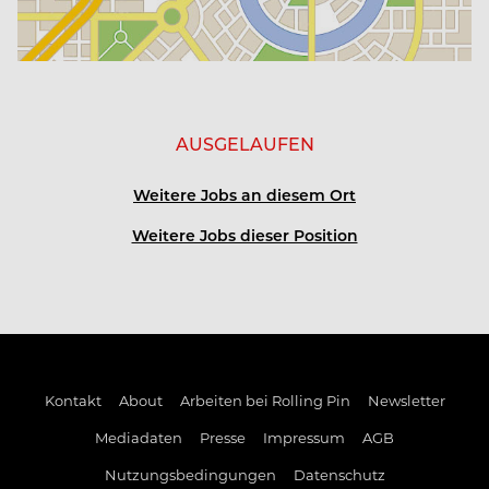
3, 4 oder 5 Tage-Woche möglich
Kost und Logis frei, Unterkunft in nächster Nähe
AUSGELAUFEN
kosenfreie Nutzung des Mitarbeiterautos (bei
gültiger Fahrerlaubnis)
Weitere Jobs an diesem Ort
wöchentliche SPA-Abende
Weitere Jobs dieser Position
tägliche, kostenlose Nutzung des Fitnessraums
persönliche Weiterbildungsmöglichkeiten
Kontakt
About
Arbeiten bei Rolling Pin
Newsletter
Mitarbeiter-Events und – rabatte
Mediadaten
Presse
Impressum
AGB
Nutzungsbedingungen
Datenschutz
Firmenradl