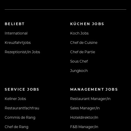
BELIEBT
KÜCHEN JOBS
International
Koch Jobs
Kreuzfahrtjobs
Chef de Cuisine
Worauf wartest Du noch?
Rezeptionist/in Jobs
Chef de Partie
Sous Chef
Melde dich bei uns, wir freuen uns von Dir zu hören!
Jungkoch
SERVICE JOBS
MANAGEMENT JOBS
Kellner Jobs
Restaurant Manager/in
Restaurantfachfrau
Sales Manager/in
Lerne uns vorab kennen: www.jungbrunn-
Commis de Rang
Hoteldirektor/in
crew.at
Chef de Rang
F&B Manager/in