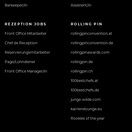
Barkeeper/in
Assistent/in
REZEPTION JOBS
ROLLING PIN
Front Office Mitarbeiter
rollingpinconvention.at
Chef de Reception
rollingpinconvention.de
Reservierungsmitarbeiter
rollingpinawards.com
Page/Lohndiener
rollingpin.de
Front Office Manager/in
rollingpin.ch
100bestchefs.at
100bestchefs.de
junge-wilde.com
karrierelounge.eu
Rookies of the year