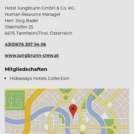
Hotel Jungbrunn GmbH & Co. KG
Human Resource Manager
Herr Jörg Bader
Oberhöfen 25
Das bekommst du von uns
6675 Tannheim/Tirol, Österreich
43(0)676 307 54 06
www.jungbrunn-crew.at
Familiengeführtes, modernes Unternehmen
Mitgliedschaften
Hideaways Hotels Collection
Sicherer & mehrmals ausgezeichneter Arbeitgeber
Jahresstelle mit 14 Monatsgehältern
Geregelte Arbeitszeiten und verschiedene
Arbeitszeitmodelle