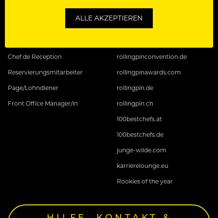
ALLE AKZEPTIEREN
REZEPTION JOBS
ROLLING PIN
Front Office Mitarbeiter
rollingpinconvention.at
Chef de Reception
rollingpinconvention.de
Reservierungsmitarbeiter
rollingpinawards.com
Page/Lohndiener
rollingpin.de
Front Office Manager/in
rollingpin.ch
100bestchefs.at
100bestchefs.de
junge-wilde.com
karrierelounge.eu
Rookies of the year
HILFE, KONTAKT &