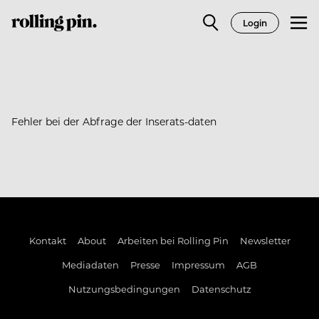
Login
Fehler bei der Abfrage der Inserats-daten
Kontakt
About
Arbeiten bei Rolling Pin
Newsletter
Mediadaten
Presse
Impressum
AGB
Nutzungsbedingungen
Datenschutz