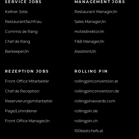
SERVICE JOBS
MANAGEMENT JOBS
Kellner Jobs
Restaurant Manager/in
Restaurantfachfrau
Sales Manager/in
Commis de Rang
Hoteldirektor/in
Chef de Rang
F&B Manager/in
Barkeeper/in
Assistent/in
REZEPTION JOBS
ROLLING PIN
Front Office Mitarbeiter
rollingpinconvention.at
Chef de Reception
rollingpinconvention.de
Reservierungsmitarbeiter
rollingpinawards.com
Page/Lohndiener
rollingpin.de
Front Office Manager/in
rollingpin.ch
100bestchefs.at