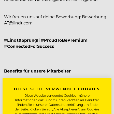
Wir freuen uns auf deine Bewerbung: Bewerbung-
AT@lindt.com.
#Lindt&Sprüngli #ProudToBePremium
#ConnectedForSuccess
Benefits für unsere Mitarbeiter
Verpflegung Vergünstigt / Kostenlos
DIESE SEITE VERWENDET COOKIES
Mitarbeiterevents
Diese Website verwendet Cookies - nähere
Weiterbildungsprogramm
Informationen dazu und zu Ihren Rechten als Benutzer
finden Sie in unserer Datenschutzerklärung am Ende
der Seite. Klicken Sie auf „Alle Akzeptieren“, um Cookies
zu akzeptieren und direkt unsere Webseite besuchen zu