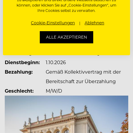
können, oder klicken Sie auf „Cookie-Einstellungen“, um
JOBDETAILS
Ihre Cookies selbst zu verwalten.
Cookie-Einstellungen
Ablehnen
Dienstort:
Hietzinger Hauptstraße 1A, Wien,
Österreich, 1130, 1010 Wien,
ALLE AKZEPTIEREN
Österreich
Anstellung:
Vollzeit/Festanstellung
Dienstbeginn:
1.10.2026
Bezahlung:
Gemäß Kollektivvertrag mit der
Bereitschaft zur Überzahlung
Geschlecht:
M/W/D