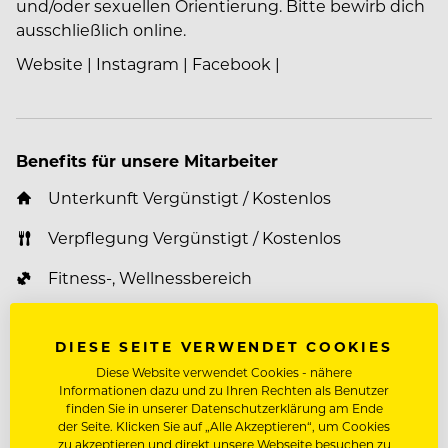
und/oder sexuellen Orientierung. Bitte bewirb dich
ausschließlich online.
Website
|
Instagram
|
Facebook
|
Benefits für unsere Mitarbeiter
Unterkunft Vergünstigt / Kostenlos
Verpflegung Vergünstigt / Kostenlos
Fitness-, Wellnessbereich
Wäscheservice
DIESE SEITE VERWENDET COOKIES
Vergünstigungen auf Massagen, Kosmetik,
Diese Website verwendet Cookies - nähere
Konsumation, Urlaube
Informationen dazu und zu Ihren Rechten als Benutzer
finden Sie in unserer Datenschutzerklärung am Ende
Zusatzversicherung
der Seite. Klicken Sie auf „Alle Akzeptieren“, um Cookies
zu akzeptieren und direkt unsere Webseite besuchen zu