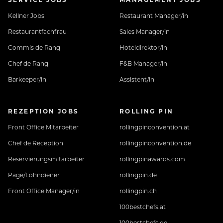
Kellner Jobs
Restaurant Manager/in
Restaurantfachfrau
Sales Manager/in
Commis de Rang
Hoteldirektor/in
Chef de Rang
F&B Manager/in
Barkeeper/in
Assistent/in
REZEPTION JOBS
ROLLING PIN
Front Office Mitarbeiter
rollingpinconvention.at
Chef de Reception
rollingpinconvention.de
Reservierungsmitarbeiter
rollingpinawards.com
Page/Lohndiener
rollingpin.de
Front Office Manager/in
rollingpin.ch
100bestchefs.at
100bestchefs.de