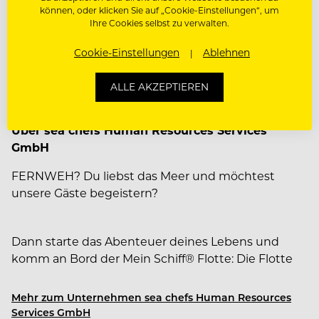
Paten-& Mentorenprogramm
können, oder klicken Sie auf „Cookie-Einstellungen“, um
Ihre Cookies selbst zu verwalten.
Mitarbeiterevents
Cookie-Einstellungen
Ablehnen
Weiterbildungsprogramm
ALLE AKZEPTIEREN
Über sea chefs Human Resources Services
GmbH
FERNWEH? Du liebst das Meer und möchtest
unsere Gäste begeistern?
Dann starte das Abenteuer deines Lebens und
komm an Bord der Mein Schiff® Flotte: Die Flotte
ist mittlerweile mit sieben Schiffen auf den Meeren
der Welt unterwegs und steht für zeitgemäßen
Mehr zum Unternehmen sea chefs Human Resources
Premium Urlaub.
Services GmbH