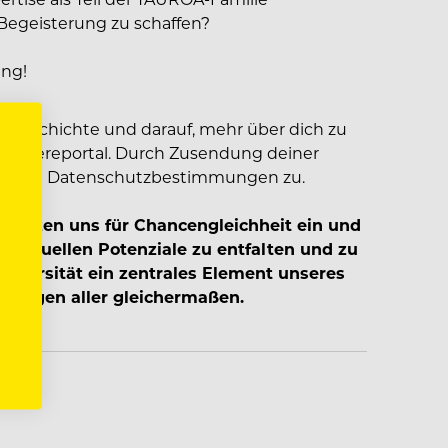
egeisterung zu schaffen?
ung!
e Geschichte und darauf, mehr über dich zu
 Karriereportal. Durch Zusendung deiner
seren Datenschutzbestimmungen zu.
, setzen uns für Chancengleichheit ein und
dividuellen Potenziale zu entfalten und zu
Diversität ein zentrales Element unseres
rbungen aller gleichermaßen.