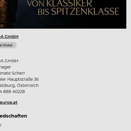
OA GmbH
l Hotel
OA GmbH
nager
enate Scherr
ler Hauptstraße 36
alzburg, Österreich
4 888 40228
auroa.at
iedschaften
e