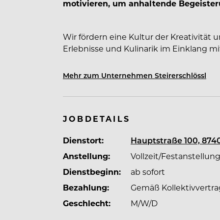
motivieren, um anhaltende Begeister
Wir fördern eine Kultur der Kreativität
Erlebnisse und Kulinarik im Einklang mit
legen höchsten Wert auf spürbare Quali
allen Bereichen unseres Tuns.
Mehr zum Unternehmen Steirerschlössl
Was uns beflügelt?
JOBDETAILS
Unser Mut und unsere Leidenschaft, die 
Dienstort:
Hauptstraße 100, 8740
treiben. Wir leben herzliche Gastfreun
Anstellung:
Vollzeit/Festanstellun
erklärten Eigenschaften an jedem einze
Dienstbeginn:
ab sofort
Handlung. Damit schaffen wir mit Bege
unseren Gästen und das Bedürfnis, dies
Bezahlung:
Gemäß Kollektivvertra
Orten" von TAUROA.
Geschlecht:
M/W/D