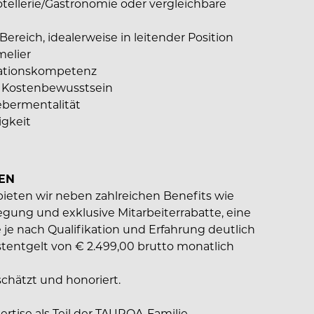
tellerie/Gastronomie oder vergleichbare
reich, idealerweise in leitender Position
elier
sationskompetenz
d Kostenbewusstsein
ebermentalität
gkeit
EN
ieten wir neben zahlreichen Benefits wie
egung und exklusive Mitarbeiterrabatte, eine
 je nach Qualifikation und Erfahrung deutlich
tentgelt von € 2.499,00 brutto monatlich
hätzt und honoriert.
pertise als Teil der TAUROA-Familie