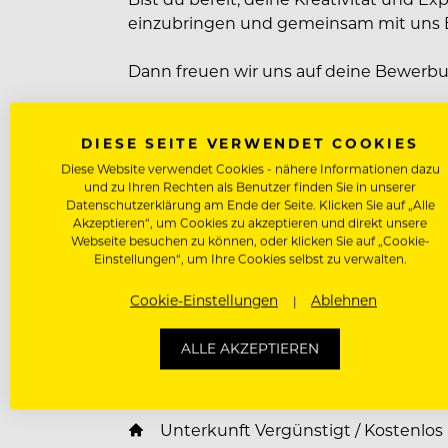
einzubringen und gemeinsam mit uns B
Dann freuen wir uns auf deine Bewerb
Wir sind gespannt auf deine persönlich
DIESE SEITE VERWENDET COOKIES
erfahren. Bewirb dich direkt über unser
Diese Website verwendet Cookies - nähere Informationen dazu
Bewerbungsunterlagen stimmst du un
und zu Ihren Rechten als Benutzer finden Sie in unserer
Datenschutzerklärung am Ende der Seite. Klicken Sie auf „Alle
Wir als Arbeitgeber begrüßen Vielfalt
Akzeptieren“, um Cookies zu akzeptieren und direkt unsere
Webseite besuchen zu können, oder klicken Sie auf „Cookie-
fördern unsere Mitarbeitenden ihre in
Einstellungen“, um Ihre Cookies selbst zu verwalten.
entwickeln. Wir sind überzeugt, dass 
Erfolges ist und freuen uns auf Bewe
Cookie-Einstellungen
Ablehnen
ALLE AKZEPTIEREN
Benefits für unsere Mitarbeiter
Unterkunft Vergünstigt / Kostenlos