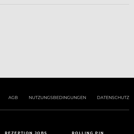
AGB
NUTZUNGSBEDINGUNGEN
DATENSCHUTZ
REZEPTION JOBS
ROLLING PIN