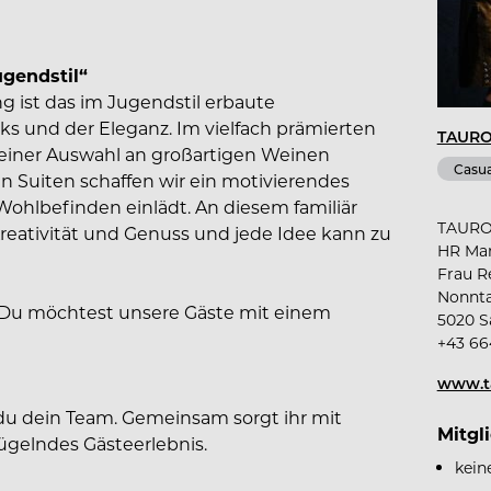
gendstil“
g ist das im Jugendstil erbaute
ks und der Eleganz. Im vielfach prämierten
TAUR
seiner Auswahl an großartigen Weinen
Casua
n Suiten schaffen wir ein motivierendes
ohlbefinden einlädt. An diesem familiär
TAUR
Kreativität und Genuss und jede Idee kann zu
HR Ma
Frau R
Nonnta
? Du möchtest unsere Gäste mit einem
5020 S
+43 66
www.t
 du dein Team. Gemeinsam sorgt ihr mit
Mitgl
lügelndes Gästeerlebnis.
kein