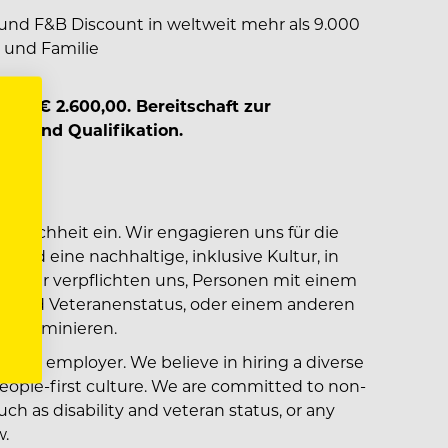
und F&B Discount in weltweit mehr als 9.000
e und Familie
 ab € 2.600,00. Bereitschaft zur
ung und Qualifikation.
engleichheit ein. Wir engagieren uns für die
t und eine nachhaltige, inklusive Kultur, in
hen. Wir verpflichten uns, Personen mit einem
ng und Veteranenstatus, oder einem anderen
diskriminieren.
tunity employer. We believe in hiring a diverse
people-first culture. We are committed to non-
ch as disability and veteran status, or any
w.