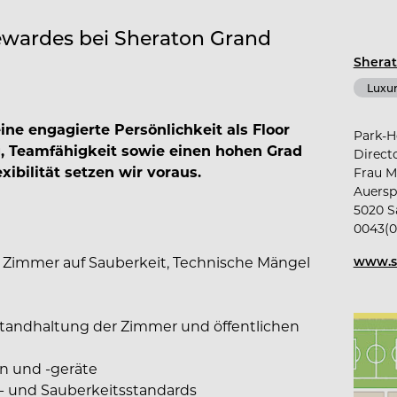
wardes bei Sheraton Grand
Sherat
Luxur
ne engagierte Persönlichkeit als Floor
Park-H
g, Teamfähigkeit sowie einen hohen Grad
Direct
bilität setzen wir voraus.
Frau M
Auersp
5020 S
0043(0
n Zimmer auf Sauberkeit, Technische Mängel
www.s
tandhaltung der Zimmer und öffentlichen
n und -geräte
e- und Sauberkeitsstandards