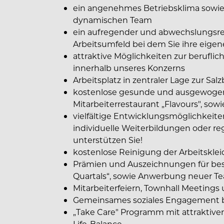
ein angenehmes Betriebsklima sowie
dynamischen Team
ein aufregender und abwechslungsrei
Arbeitsumfeld bei dem Sie ihre eige
attraktive Möglichkeiten zur berufl
innerhalb unseres Konzerns
Arbeitsplatz in zentraler Lage zur Sal
kostenlose gesunde und ausgewogen
Mitarbeiterrestaurant „Flavours", sowi
vielfältige Entwicklungsmöglichkeiten:
individuelle Weiterbildungen oder r
unterstützen Sie!
kostenlose Reinigung der Arbeitskle
Prämien und Auszeichnungen für bes
Quartals“, sowie Anwerbung neuer T
Mitarbeiterfeiern, Townhall Meeting
Gemeinsames soziales Engagement be
„Take Care" Programm mit attraktive
Life-Balance