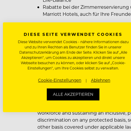
Rabatte bei der Zimmerreservierung 
Marriott Hotels, auch für Ihre Freund
Der Bruttoverdienst beträgt monatlich
DIESE SEITE VERWENDET COOKIES
Überzahlung richtet sich nach Erfahr
Diese Website verwendet Cookies - nähere Informationen dazu
und zu Ihren Rechten als Benutzer finden Sie in unserer
Wir freuen uns auf Ihre Bewerbung!
Datenschutzerklärung am Ende der Seite. Klicken Sie auf „Alle
Akzeptieren“, um Cookies zu akzeptieren und direkt unsere
Webseite besuchen zu können, oder klicken Sie auf „Cookie-
Marriott tritt als Arbeitgeber für Chanc
Einstellungen“, um Ihre Cookies selbst zu verwalten.
Einstellung einer vielfältigen Belegschaf
Cookie-Einstellungen
Ablehnen
der die Mitarbeiter an erster Stelle ste
Schutzstatus, zum Beispiel Behinderu
ALLE AKZEPTIEREN
gesetzlich geschützten Status nicht zu 
Marriott International is an equal oppor
workforce and sustaining an inclusive, 
discrimination on any protected basis, su
other basis covered under applicable la