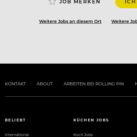
JOB MERKEN
ICH
Weitere Jobs an diesem Ort
Weitere Job
KONTAKT
ABOUT
ARBEITEN BEI ROLLING PIN
BELIEBT
KÜCHEN JOBS
International
Koch Jobs