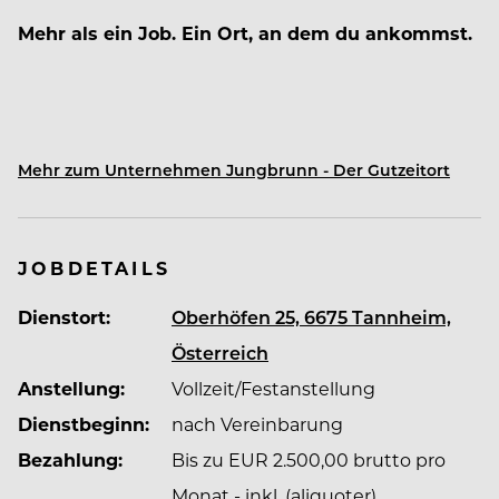
Mehr als ein Job. Ein Ort, an dem du ankommst.
Mehr zum Unternehmen Jungbrunn - Der Gutzeitort
Mitten im Tannheimer Tal wartet kein
gewöhnlicher Arbeitsplatz auf dich. Sondern ein
Ort, an dem Menschen zusammenhalten, Ideen
wachsen und Arbeit Freude macht.
JOBDETAILS
Dienstort:
Oberhöfen 25, 6675 Tannheim,
Im Jungbrunn bist du Teil einer Crew, die
Österreich
gemeinsam anpackt, füreinander da ist und jeden
Anstellung:
Vollzeit/Festanstellung
Tag echte Gastfreundschaft lebt. Ob Küche, Service,
Spa, Rezeption, Housekeeping oder Haustechnik –
Dienstbeginn:
nach Vereinbarung
hier zählt nicht nur, was du kannst. Sondern vor
Bezahlung:
Bis zu EUR 2.500,00 brutto pro
allem, wer du bist.
Monat - inkl. (aliquoter)