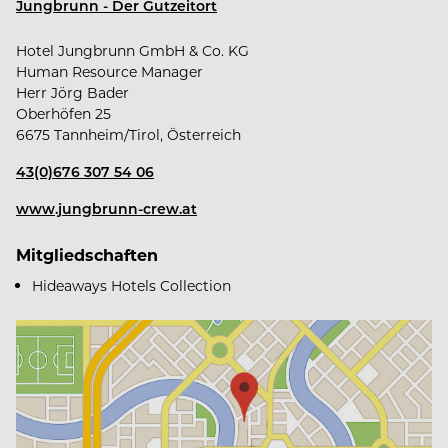
Jungbrunn - Der Gutzeitort
Hotel Jungbrunn GmbH & Co. KG
Human Resource Manager
Herr Jörg Bader
Oberhöfen 25
Das bekommst du von uns
6675 Tannheim/Tirol, Österreich
43(0)676 307 54 06
www.jungbrunn-crew.at
Familiengeführtes, modernes Unternehmen
Mitgliedschaften
Hideaways Hotels Collection
Sicherer & mehrmals ausgezeichneter Arbeitgeber
Jahresstelle mit 14 Monatsgehältern
Geregelte Arbeitszeiten und verschiedene
Arbeitszeitmodelle