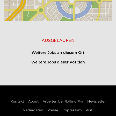
3, 4 oder 5 Tage-Woche möglich
Kost und Logis frei, Unterkunft in nächster Nähe
AUSGELAUFEN
kosenfreie Nutzung des Mitarbeiterautos (bei
gültiger Fahrerlaubnis)
Weitere Jobs an diesem Ort
wöchentliche SPA-Abende
Weitere Jobs dieser Position
tägliche, kostenlose Nutzung des Fitnessraums
persönliche Weiterbildungsmöglichkeiten
Kontakt
About
Arbeiten bei Rolling Pin
Newsletter
Mitarbeiter-Events und – rabatte
Mediadaten
Presse
Impressum
AGB