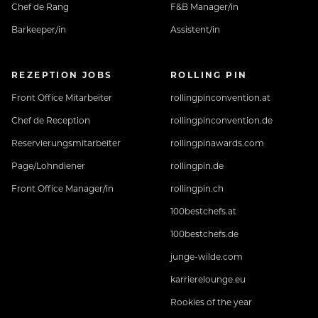
Chef de Rang
F&B Manager/in
Barkeeper/in
Assistent/in
REZEPTION JOBS
ROLLING PIN
Front Office Mitarbeiter
rollingpinconvention.at
Chef de Reception
rollingpinconvention.de
Reservierungsmitarbeiter
rollingpinawards.com
Page/Lohndiener
rollingpin.de
Front Office Manager/in
rollingpin.ch
100bestchefs.at
100bestchefs.de
junge-wilde.com
karrierelounge.eu
Rookies of the year