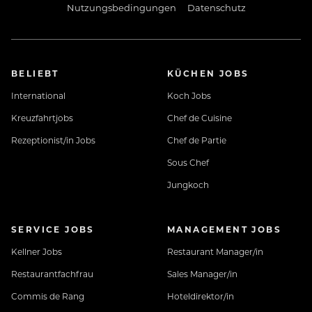
Nutzungsbedingungen
Datenschutz
Firmenradl
BELIEBT
KÜCHEN JOBS
International
Koch Jobs
Kreuzfahrtjobs
Chef de Cuisine
Worauf wartest Du noch?
Rezeptionist/in Jobs
Chef de Partie
Sous Chef
Melde dich bei uns, wir freuen uns von Dir zu hören!
Jungkoch
SERVICE JOBS
MANAGEMENT JOBS
Kellner Jobs
Restaurant Manager/in
Restaurantfachfrau
Sales Manager/in
Lerne uns vorab kennen: www.jungbrunn-
Commis de Rang
Hoteldirektor/in
crew.at