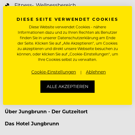
Fitness-, Wellnessbereich
Vergünstigungen auf Massagen, Kosmetik,
DIESE SEITE VERWENDET COOKIES
Konsumation, Urlaube
Diese Website verwendet Cookies - nähere
Informationen dazu und zu Ihren Rechten als Benutzer
Parkplatz
finden Sie in unserer Datenschutzerklärung am Ende
der Seite. Klicken Sie auf „Alle Akzeptieren“, um Cookies
Ski/Bergbahntickets
zu akzeptieren und direkt unsere Webseite besuchen zu
können, oder klicken Sie auf „Cookie-Einstellungen“, um
Ihre Cookies selbst zu verwalten.
Paten-& Mentorenprogramm
Cookie-Einstellungen
Ablehnen
Mitarbeiterevents
Weiterbildungsprogramm
ALLE AKZEPTIEREN
Über Jungbrunn - Der Gutzeitort
Das Hotel Jungbrunn