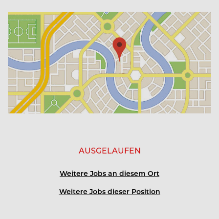
weil wir ein Platz zum Bleiben sein möchten.
Verlässliche Dienstplanung, strukturierte Abläufe
und klare Organisation schaffen Stabilität und
Planbarkeit.
Wir denken Tourismus neu: mit dem Anspruch, den
Beruf langfristig attraktiv zu gestalten und echte
Work-Life-Balance zu ermöglichen – mit Zeit für
Familie, Freunde und persönliche Entwicklung.
Jährliche Gesundheitschecks, Zugang zu
Fitnessstudio und Konzeptleistungen, gesundes
Essen auch an freien Tagen, Weiterbildungen und
AUSGELAUFEN
Teamevents sind fester Bestandteil unserer
Unternehmenskultur.
Weitere Jobs an diesem Ort
Weitere Jobs dieser Position
Als junges, wachsendes Unternehmen bauen wir
Strukturen mit Weitblick auf – bewusst,