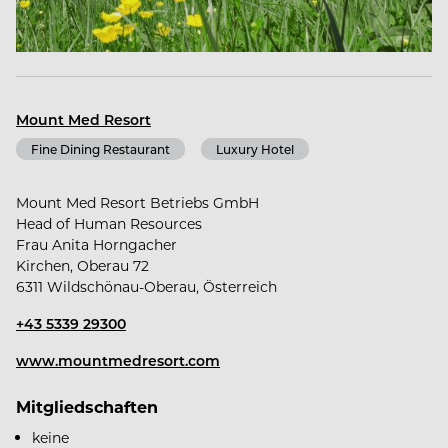
nachvollziehbare Ergebnisse. Unser holistischer
Ansatz setzt auf ganzheitliche Zellgesundheit und
nachhaltige Regeneration – umgesetzt im engen
Zusammenspiel von Medizin und Hotellerie.
Mount Med Resort
Fine Dining Restaurant
Luxury Hotel
Wir verfolgen dabei dasselbe Ziel: unseren Gästen
einen nachhaltigen Health Reset zu ermöglichen –
fundiert, hochwertig und alltagstauglich.
Mount Med Resort Betriebs GmbH
Head of Human Resources
Frau Anita Horngacher
Kirchen, Oberau 72
6311 Wildschönau-Oberau, Österreich
+43 5339 29300
/ Gesundheit weiterzugeben gelingt nur mit
einem gesunden Team.
www.mountmedresort.com
Mitgliedschaften
Wir bieten Jahresstellen mit echter Perspektive –
keine