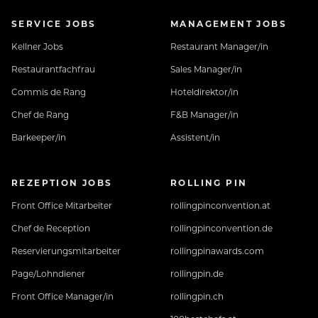
SERVICE JOBS
MANAGEMENT JOBS
Kellner Jobs
Restaurant Manager/in
Restaurantfachfrau
Sales Manager/in
Commis de Rang
Hoteldirektor/in
Chef de Rang
F&B Manager/in
Barkeeper/in
Assistent/in
REZEPTION JOBS
ROLLING PIN
Front Office Mitarbeiter
rollingpinconvention.at
Chef de Reception
rollingpinconvention.de
Reservierungsmitarbeiter
rollingpinawards.com
Page/Lohndiener
rollingpin.de
Front Office Manager/in
rollingpin.ch