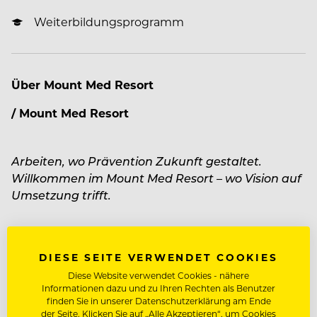
Weiterbildungsprogramm
Über Mount Med Resort
/ Mount Med Resort
Arbeiten, wo Prävention Zukunft gestaltet.
Willkommen im Mount Med Resort – wo Vision auf
Umsetzung trifft.
Mehr zum Unternehmen Mount Med Resort
Inmitten der Kitzbüheler Alpen vereinen wir drei
DIESE SEITE VERWENDET COOKIES
Unternehmen unter einem Dach: Hotel. Medizin.
Diese Website verwendet Cookies - nähere
Konzept. Drei eigenständige Säulen, die
Informationen dazu und zu Ihren Rechten als Benutzer
konsequent am selben Strang ziehen – mit einer
JOBDETAILS
finden Sie in unserer Datenschutzerklärung am Ende
gemeinsamen Vision: Making Health feel simple.
der Seite. Klicken Sie auf „Alle Akzeptieren“, um Cookies