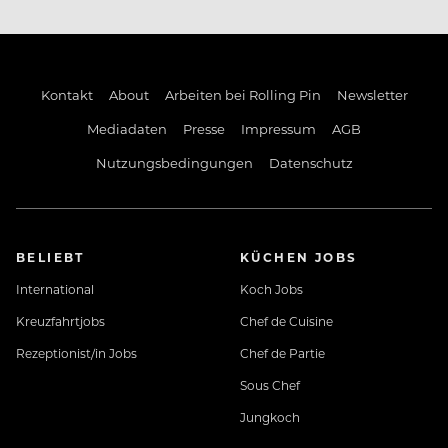
durchdacht und mit Raum für Entwicklung. Wer
unsere Vision teilt und Tourismus neu denken
möchte, wird bei uns nicht nur Teil eines Teams –
sondern Teil einer gemeinsamen Bewegung. Einer
Kontakt
About
Arbeiten bei Rolling Pin
Newsletter
Haltung. Einer Idee davon, wie Gesundheit, Arbeit
und Leben zusammenpassen können.
Mediadaten
Presse
Impressum
AGB
Nutzungsbedingungen
Datenschutz
BELIEBT
KÜCHEN JOBS
International
Koch Jobs
Kreuzfahrtjobs
Chef de Cuisine
Rezeptionist/in Jobs
Chef de Partie
Sous Chef
Jungkoch