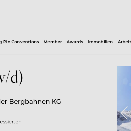
ng Pin.Conventions
Member
Awards
Immobilien
Arbei
w/d)
aier Bergbahnen KG
ressierten