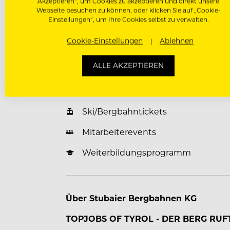
Akzeptieren“, um Cookies zu akzeptieren und direkt unsere
Webseite besuchen zu können, oder klicken Sie auf „Cookie-
Einstellungen“, um Ihre Cookies selbst zu verwalten.
Benefits für unsere Mitarbeiter
Cookie-Einstellungen
Ablehnen
Unterkunft Vergünstigt / Kostenlos
ALLE AKZEPTIEREN
Verpflegung Vergünstigt / Kostenlo
Fitness-, Wellnessbereich
Ski/Bergbahntickets
Mitarbeiterevents
Weiterbildungsprogramm
Über Stubaier Bergbahnen KG
TOPJOBS OF TYROL - DER BERG RUF