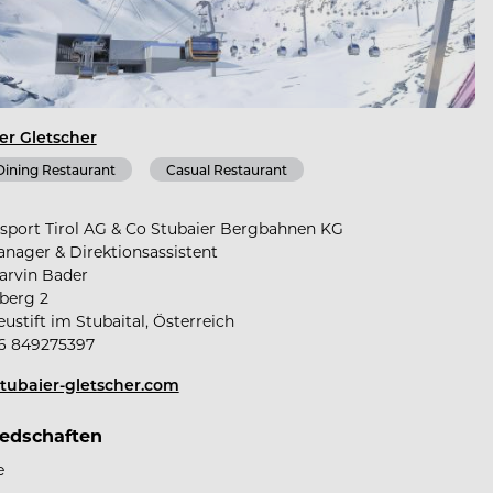
er Gletscher
Dining Restaurant
Casual Restaurant
sport Tirol AG & Co Stubaier Bergbahnen KG
nager & Direktionsassistent
arvin Bader
berg 2
ustift im Stubaital, Österreich
6 849275397
ubaier-gletscher.com
iedschaften
e