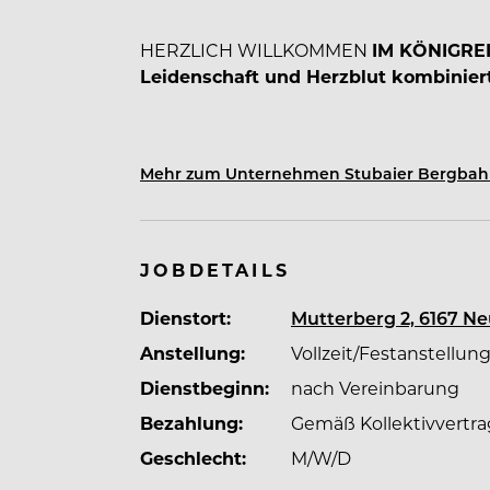
HERZLICH WILLKOMMEN
IM KÖNIGRE
Leidenschaft und Herzblut kombiniert
Die Gastronomie am Stubaier Gletscher 
Mehr zum Unternehmen Stubaier Bergba
durch unseren gemeinsamen Einsatz ha
geschrieben.
JOBDETAILS
Unsere Gäste erwarten höchste
Qualitä
am Stubaier Gletscher sind wir die Ver
Dienstort:
Mutterberg 2, 6167 Neu
durch Professionalität, ein freundlich
Anstellung:
Vollzeit/Festanstellun
Getränke zu erfüllen. Geschulte Mitarbe
eine Küche, die annähernd 90% aller Spe
Dienstbeginn:
nach Vereinbarung
Streben nach absoluter Qualität aus.
Bezahlung:
Gemäß Kollektivvertra
Geschlecht:
M/W/D
Aber auch die
Freizeit
unserer Mitarbeit