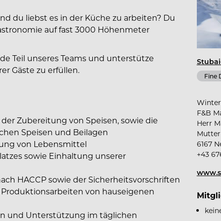
nd du liebst es in der Küche zu arbeiten? Du
astronomie auf fast 3000 Höhenmeter
rde Teil unseres Teams und unterstütze
Stubai
r Gäste zu erfüllen.
Fine 
Winter
F&B Ma
der Zubereitung von Speisen, sowie die
Herr M
achen Speisen und Beilagen
Mutter
ung von Lebensmittel
6167 Ne
+43 67
latzes sowie Einhaltung unserer
www.st
nach HACCP sowie der Sicherheitsvorschriften
d Produktionsarbeiten von hauseigenen
Mitgl
kein
en und Unterstützung im täglichen