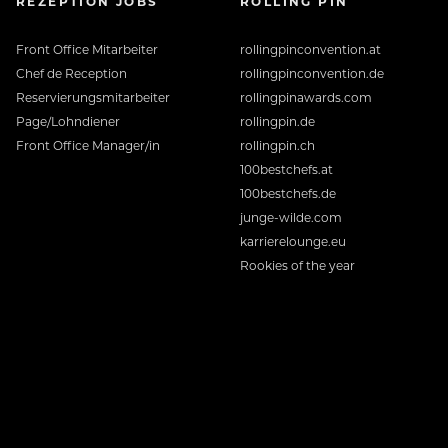
REZEPTION JOBS
ROLLING PIN
Front Office Mitarbeiter
rollingpinconvention.at
Chef de Reception
rollingpinconvention.de
Reservierungsmitarbeiter
rollingpinawards.com
Page/Lohndiener
rollingpin.de
Front Office Manager/in
rollingpin.ch
100bestchefs.at
100bestchefs.de
junge-wilde.com
karrierelounge.eu
Rookies of the year