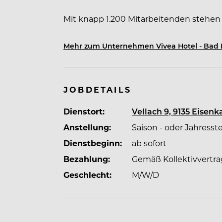
Mit knapp 1.200 Mitarbeitenden stehe
nicht nur die Gäste, sondern auch uns
großen Wert auf Verlässlichkeit, Handsc
Mehr zum Unternehmen Vivea Hotel - Bad 
geregelte Arbeitszeiten und ein ständ
2022 erneut die Zertifizierung zur „To
Zufriedenheit.
JOBDETAILS
Dienstort:
Vellach 9, 9135 Eisenk
Anstellung:
Saison - oder Jahresste
Dienstbeginn:
ab sofort
Bezahlung:
Gemäß Kollektivvertra
Geschlecht:
M/W/D