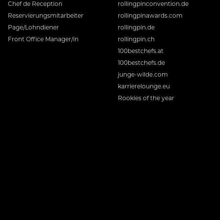
Chef de Reception
rollingpinconvention.de
Reservierungsmitarbeiter
rollingpinawards.com
Page/Lohndiener
rollingpin.de
Front Office Manager/in
rollingpin.ch
100bestchefs.at
100bestchefs.de
junge-wilde.com
karrierelounge.eu
Rookies of the year