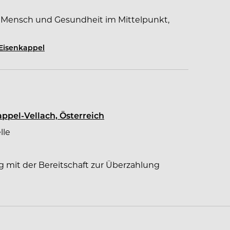
n Mensch und Gesundheit im Mittelpunkt,
ere Mitarbeitenden. Das Unternehmen legt
hlagqualität, positive Arbeitsatmosphäre,
Eisenkappel
ig wachsendes Benefit-System. So gelang
p Company“ im Bereich Mitarbeitenden
appel-Vellach, Österreich
lle
g mit der Bereitschaft zur Überzahlung