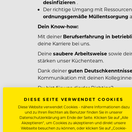
desinfizieren
.
Der richtige Umgang mit Ressourcen is
ordnungsgemäße Müllentsorgung
Dein Know-how:
Mit deiner
Berufserfahrung in betrieb
deine Karriere bei uns.
Deine
saubere Arbeitsweise
sowie de
stärken unser Küchenteam.
Dank deiner
guten Deutschkenntnisse
Kommunikation mit deinen Kolleg:innen
Du bist für uns die:der Richtige?
Dann sende uns deine Bewerbung und du
DIESE SEITE VERWENDET COOKIES
Rückmeldung von uns!
Diese Website verwendet Cookies - nähere Informationen dazu
und zu Ihren Rechten als Benutzer finden Sie in unserer
Datenschutzerklärung am Ende der Seite. Klicken Sie auf „Alle
Akzeptieren“, um Cookies zu akzeptieren und direkt unsere
Webseite besuchen zu können, oder klicken Sie auf „Cookie-