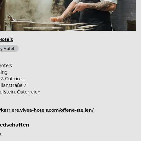
Hotels
y Hotel
Hotels
ting
& Culture .
lianstraße 7
ufstein, Österreich
//karriere.vivea-hotels.com/offene-stellen/
iedschaften
e