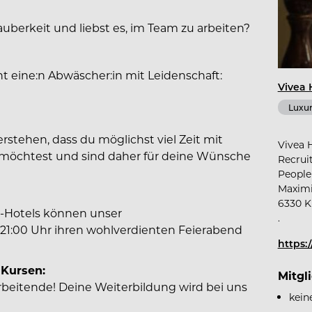
auberkeit und liebst es, im Team zu arbeiten?
t eine:n Abwäscher:in mit Leidenschaft:
Vivea 
Luxur
verstehen, dass du möglichst viel Zeit mit
Vivea 
möchtest und sind daher für deine Wünsche
Recrui
People 
Maximi
6330 K
s-Hotels können unser
.
1:00 Uhr ihren wohlverdienten Feierabend
https:
 Kursen:
Mitgl
rbeitende! Deine Weiterbildung wird bei uns
kein