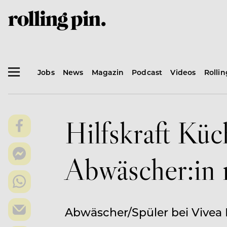
Jobs
News
Magazin
Podcast
Videos
Rolli
Hilfskraft Küc
Abwäscher:in
Abwäscher/Spüler bei Vivea 