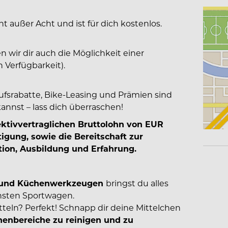
ht außer Acht und ist für dich kostenlos.
en wir dir auch die Möglichkeit einer
 Verfügbarkeit).
ufsrabatte, Bike-Leasing und Prämien sind
 kannst – lass dich überraschen!
lektivvertraglichen Bruttolohn von EUR
ftigung, sowie die Bereitschaft zur
tion, Ausbildung und Erfahrung.
ck und Küchenwerkzeugen
bringst du alles
hsten Sportwagen.
teln? Perfekt! Schnapp dir deine Mittelchen
enbereiche zu reinigen und zu