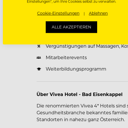
Benefits für unsere Mitarbeiter
Einstellungen“, um Ihre Cookies selbst zu verwalten.
Unterkunft Vergünstigt / Kostenlos
Cookie-Einstellungen
Ablehnen
Verpflegung Vergünstigt / Kostenlo
ALLE AKZEPTIEREN
Fitness-, Wellnessbereich
Vergünstigungen auf Massagen, Ko
Mitarbeiterevents
Weiterbildungsprogramm
Über Vivea Hotel - Bad Eisenkappel
Die renommierten Vivea 4* Hotels sind s
Gesundheitsbranche bekanntes famili
Standorten in nahezu ganz Österreich.