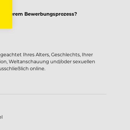
er unserem Bewerbungsprozess?
da:
eachtet Ihres Alters, Geschlechts, Ihrer
igion, Weltanschauung und/oder sexuellen
sschließlich online.
el