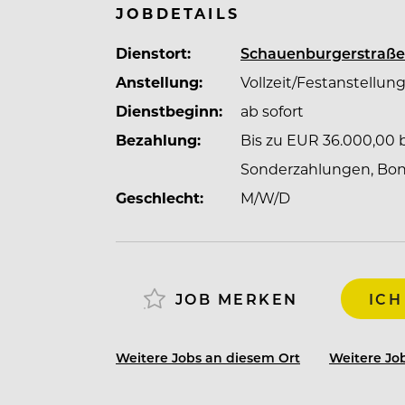
administrativen und operativen Bereic
JOBDETAILS
hin zur Unternehmensführung.
Dienstort:
Schauenburgerstraße
Anstellung:
Vollzeit/Festanstellun
Dienstbeginn:
ab sofort
Bezahlung:
Bis zu EUR 36.000,00 br
Sonderzahlungen, Bonif
Geschlecht:
M/W/D
JOB MERKEN
ICH
Weitere Jobs an diesem Ort
Weitere Job