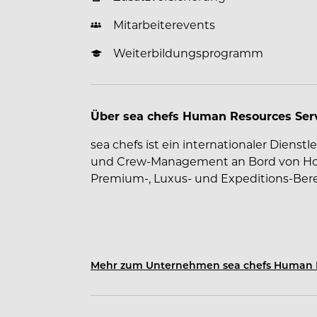
Mitarbeiterevents
Weiterbildungsprogramm
Über sea chefs Human Resources Se
sea chefs ist ein internationaler Dienst
und Crew-Management an Bord von Hoch
Premium-, Luxus- und Expeditions-Bere
Mehr zum Unternehmen sea chefs Human 
Für den reibungslosen Ablauf an Bord 
an den Standorten in der Schweiz, Deut
Crew-Mitgliedern mit viel Engagement