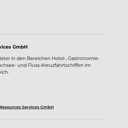
rvices GmbH
leister in den Bereichen Hotel-, Gastronomie-
see- und Fluss-Kreuzfahrtschiffen im
ich.
Resources Services GmbH
stärken unsere mehr als 200 Mitarbeitenden
schland, Malta und Zypern den ca. 13.000
 und Leidenschaft den Rücken – von den