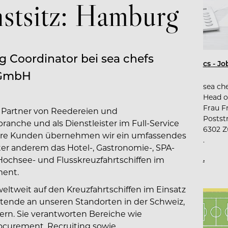
nstsitz: Hamburg
g Coordinator bei sea chefs
cs - J
 GmbH
sea ch
Head o
Frau F
er Partner von Reedereien und
Postst
ranche und als Dienstleister im Full-Service
6302 Z
sere Kunden übernehmen wir ein umfassendes
.
er anderem das Hotel-, Gastronomie-, SPA-
.
chsee- und Flusskreuzfahrtschiffen im
ment.
ltweit auf den Kreuzfahrtschiffen im Einsatz
eitende an unseren Standorten in der Schweiz,
ern. Sie verantworten Bereiche wie
rocurement, Recruiting sowie