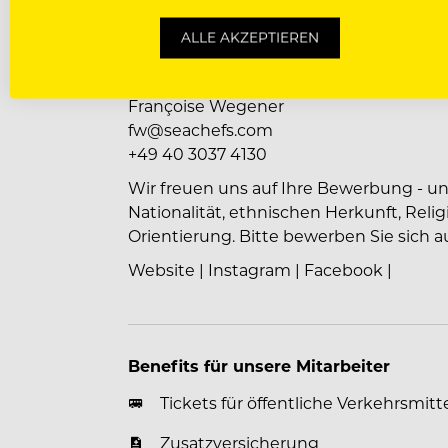
RE:CHARGE Lounge
ALLE AKZEPTIEREN
Haben Sie Fragen zu diesem Job od
Unser Recruiting-Team ist gerne für Sie 
Françoise Wegener
fw@seachefs.com
+49 40 3037 4130
Wir freuen uns auf Ihre Bewerbung - ung
Nationalität, ethnischen Herkunft, Rel
Orientierung. Bitte bewerben Sie sich au
Website
|
Instagram
|
Facebook
|
Benefits für unsere Mitarbeiter
Tickets für öffentliche Verkehrsmitt
Zusatzversicherung