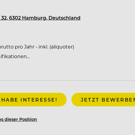
hen, sowie dem Recruiting und Crewing bis
 32, 6302 Hamburg, Deutschland
g
utto pro Jahr - inkl. (aliquoter)
ikationen...
 HABE INTERESSE!
JETZT BEWERBE
s dieser Position