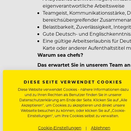
eigenverantwortliche Arbeitsweise
Teamgeist, Kommunikationsstärke, 
bereichsübergreifender Zusammenar
Belastbarkeit, Zuverlässigkeit, Inte
Gute Deutsch- und Englischkenntniss
Eine gültige Arbeitserlaubnis für Deu
Karte oder anderer Aufenthaltstitel mit
Warum sea chefs?
Das erwartet Sie in unserem Team an
Internationales Arbeitsumfeld
Gute Aufstiegschancen
DIESE SEITE VERWENDET COOKIES
Weiterbildungen & Trainings
Diese Website verwendet Cookies - nähere Informationen dazu
und zu Ihren Rechten als Benutzer finden Sie in unserer
Zentrale City-Lage
Datenschutzerklärung am Ende der Seite. Klicken Sie auf „Alle
ÖPNV-Zuschuss
Akzeptieren“, um Cookies zu akzeptieren und direkt unsere
Team- & Firmen-Events
Webseite besuchen zu können, oder klicken Sie auf „Cookie-
Einstellungen“, um Ihre Cookies selbst zu verwalten.
Flexitage möglich
Dienstfahrrad
Cookie-Einstellungen
Ablehnen
Pluxee Prepaid-Card