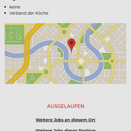
keine
Verband der Köche
Wir kochen als Team um zu inspirieren,
Innovationen hervorzubringen und gemeinsam zu
wachsen. Wir kennen die Bedürfnisse unserer
Gäste und setzen revolutionäre Trends.
Wir leben Vielfalt in allen Facetten, an jedem
einzelnen Tag.
Wir sind fair. Wir sind authentisch. Wir sind
neugierig. Wir sind anders.
AUSGELAUFEN
Wir sind GENUSS & HARMONIE. Wir sind DIE
FRISCHEMACHER.
Weitere Jobs an diesem Ort
Weitere Jobs dieser Position