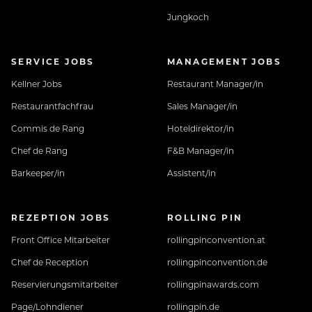
Jungkoch
SERVICE JOBS
MANAGEMENT JOBS
Kellner Jobs
Restaurant Manager/in
Restaurantfachfrau
Sales Manager/in
Commis de Rang
Hoteldirektor/in
Chef de Rang
F&B Manager/in
Barkeeper/in
Assistent/in
REZEPTION JOBS
ROLLING PIN
Front Office Mitarbeiter
rollingpinconvention.at
Chef de Reception
rollingpinconvention.de
Reservierungsmitarbeiter
rollingpinawards.com
Page/Lohndiener
rollingpin.de