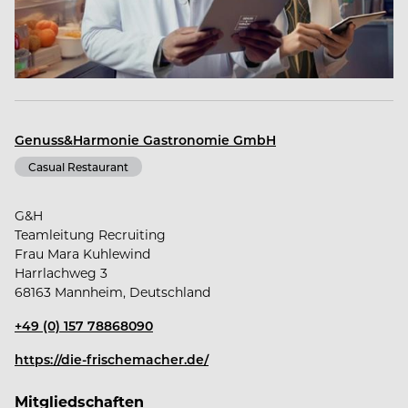
Wir kochen um Menschen zu begeistern und
unsere Mission ist es, der Marktführer in Qualität
und Service zu sein.
Wir sind ein Team aus kreativen Kulinarikprofis das
Genuss&Harmonie Gastronomie GmbH
mit Leidenschaft und Verlässlichkeit nach
Casual Restaurant
Begeisterung strebt.
G&H
Wir sehen dort Geschmackserlebnisse, wo andere
Teamleitung Recruiting
Frau Mara Kuhlewind
nur Zutaten sehen.
Harrlachweg 3
68163 Mannheim, Deutschland
Unser Erfolgsrezept ist Frische.
+49 (0) 157 78868090
https://die-frischemacher.de/
Wir verstehen Lebensmittel als Grundlage für
Mitgliedschaften
Gesundheit.