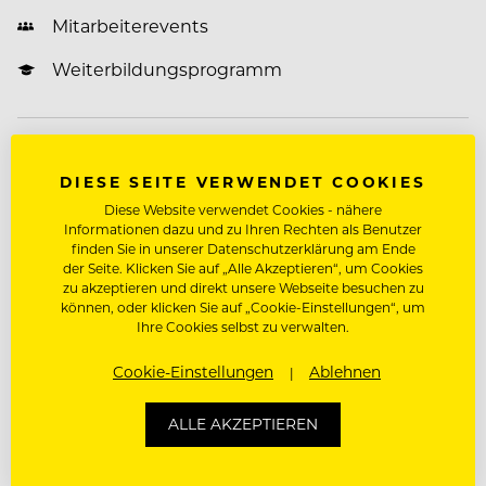
Mitarbeiterevents
Weiterbildungsprogramm
Über Genuss & Harmonie Gastronomie GmbH
DIESE SEITE VERWENDET COOKIES
Wir sind leidenschaftliche Contract-Caterer,
Diese Website verwendet Cookies - nähere
Informationen dazu und zu Ihren Rechten als Benutzer
bekannt als „Die Frischemacher“ mit über 140
finden Sie in unserer Datenschutzerklärung am Ende
Restaurants in den Geschäftsbereichen Business,
der Seite. Klicken Sie auf „Alle Akzeptieren“, um Cookies
sowie Care & Education. Seit 1951 widmen wir uns
zu akzeptieren und direkt unsere Webseite besuchen zu
können, oder klicken Sie auf „Cookie-Einstellungen“, um
mit Leidenschaft unserem nachhaltigen Konzept
Ihre Cookies selbst zu verwalten.
daher liegt unser Fokus auf einer individuellen
Frischküche, saisonalen und regionalen Zutaten,
Cookie-Einstellungen
Ablehnen
Mehr zum Unternehmen Genuss & Harmonie
echter Handwerkskunst und dem Verzicht auf
Gastronomie GmbH
Geschmacksverstärker und von uns zugesetzten
ALLE AKZEPTIEREN
Zusatzstoffen.