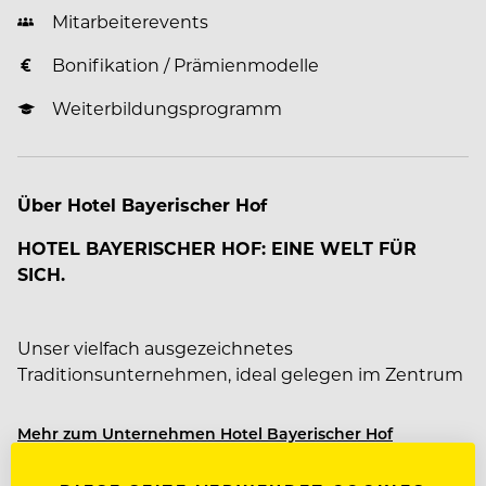
Mitarbeiterevents
Bonifikation / Prämienmodelle
Weiterbildungsprogramm
Über Hotel Bayerischer Hof
HOTEL BAYERISCHER HOF: EINE WELT FÜR
SICH.
Unser vielfach ausgezeichnetes
Traditionsunternehmen, ideal gelegen im Zentrum
der Altstadt, ist seit fünf Generationen im Besitz der
Familie Volkhardt. Mit 337 Zimmern, inklusive 74
Mehr zum Unternehmen Hotel Bayerischer Hof
Suiten zählt unser Haus zu den führenden
deutschen Hotels sowie zu „The Leading Hotels of