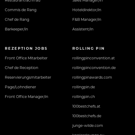
Restaurantfachfrau
Sales Manager/in
Commis de Rang
Hoteldirektor/in
Chef de Rang
F&B Manager/in
Barkeeper/in
Assistent/in
REZEPTION JOBS
ROLLING PIN
Front Office Mitarbeiter
rollingpinconvention.at
Chef de Reception
rollingpinconvention.de
Reservierungsmitarbeiter
rollingpinawards.com
Page/Lohndiener
rollingpin.de
Front Office Manager/in
rollingpin.ch
100bestchefs.at
100bestchefs.de
junge-wilde.com