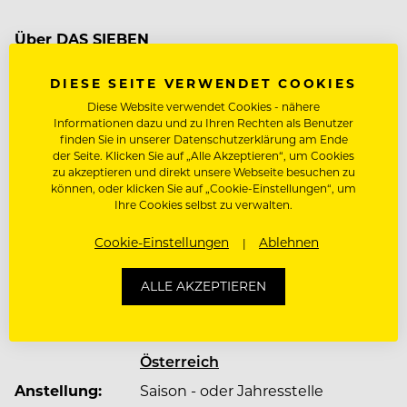
Über DAS SIEBEN
Die renommierten Vivea 4* Hotels sind seit mehr
DIESE SEITE VERWENDET COOKIES
als 30 Jahren ein nicht nur in der
Diese Website verwendet Cookies - nähere
Gesundheitsbranche bekanntes familiengeführtes
Informationen dazu und zu Ihren Rechten als Benutzer
Unternehmen mit neun Standorten in nahezu
finden Sie in unserer Datenschutzerklärung am Ende
der Seite. Klicken Sie auf „Alle Akzeptieren“, um Cookies
ganz Österreich.
zu akzeptieren und direkt unsere Webseite besuchen zu
können, oder klicken Sie auf „Cookie-Einstellungen“, um
Ihre Cookies selbst zu verwalten.
Mehr zum Unternehmen DAS SIEBEN
Mit knapp 1.200 Mitarbeitenden stehen Mensch
Cookie-Einstellungen
Ablehnen
und Gesundheit im Mittelpunkt, nicht nur die
Gäste, sondern auch unsere Mitarbeitenden. Das
ALLE AKZEPTIEREN
Unternehmen legt großen Wert auf Verlässlichkeit,
JOBDETAILS
Handschlagqualität, positive Arbeitsatmosphäre,
Dienstort:
Kurstraße 14, 6323 Bad Häring,
geregelte Arbeitszeiten und ein ständig
wachsendes Benefit-System. So gelang 2022
Österreich
erneut die Zertifizierung zur „Top Company“ im
Anstellung:
Saison - oder Jahresstelle
Bereich Mitarbeitenden Zufriedenheit.