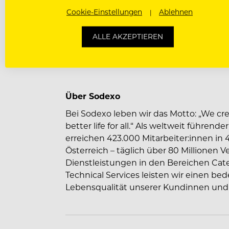
Unsere Ambition
Cookie-Einstellungen
Ablehnen
Als führender Anbieter von nachhaltig
Erlebnissen in jedem Moment des Leben
ALLE AKZEPTIEREN
Stakeholdern zusammen und lassen un
unserer Ethik leiten.
Über Sodexo
Bei Sodexo leben wir das Motto: „We crea
better life for all.“ Als weltweit führende
erreichen 423.000 Mitarbeiter:innen in 
Österreich – täglich über 80 Millionen V
Dienstleistungen in den Bereichen Cat
Technical Services leisten wir einen b
Lebensqualität unserer Kundinnen und