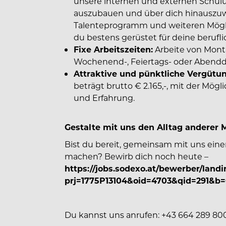
unsere internen und externen Schul
auszubauen und über dich hinauszuw
Talenteprogramm und weiteren Möglic
du bestens gerüstet für deine berufli
Fixe Arbeitszeiten:
Arbeite von Mont
Wochenend-, Feiertags- oder Abendd
Attraktive und pünktliche Vergütun
beträgt brutto € 2.165,-, mit der Mögl
und Erfahrung.
Gestalte mit uns den Alltag anderer M
Bist du bereit, gemeinsam mit uns eine
machen? Bewirb dich noch heute –
https://jobs.sodexo.at/bewerber/land
prj=1775P13104&oid=4703&qid=291&b
Du kannst uns anrufen: +43 664 289 800