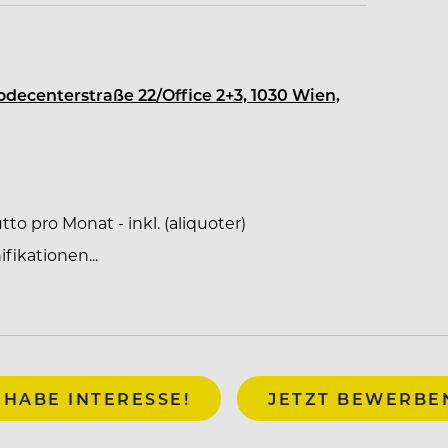
Modecenterstraße 22/Office 2+3, 1030 Wien,
g
tto pro Monat - inkl. (aliquoter)
ikationen...
 HABE INTERESSE!
JETZT BEWERBE