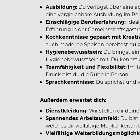
Ausbildung:
Du verfügst über eine a
eine vergleichbare Ausbildung im Be
Einschlägige Berufserfahrung:
Ideal
Erfahrung in der Gemeinschaftsgastr
Kochkenntnisse gepaart mit Kreativ
auch moderne Speisen bereitest du 
Hygienebewusstsein:
Du bringst ein
Hygienebewusstsein mit. Du kennst d
Teamfähigkeit und Flexibilität:
Im T
Druck bist du die Ruhe in Person.
Sprachkenntnisse:
Du sprichst und 
Außerdem erwartet dich:
Dienstkleidung:
Wir stellen dir dein
Spannendes Arbeitsumfeld:
Du bist
welches dir vielfältige Möglichkeiten b
Vielfältige Weiterbildungsmöglich