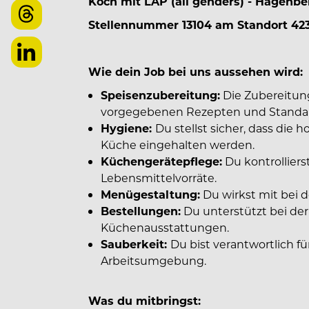
Koch mit LAP (all genders) - Hagenbe
Stellennummer 13104 am Standort 423
Wie dein Job bei uns aussehen wird:
Speisenzubereitung:
Die Zubereitun
vorgegebenen Rezepten und Standard
Hygiene:
Du stellst sicher, dass die
Küche eingehalten werden.
Küchengerätepflege:
Du kontrollier
Lebensmittelvorräte.
Menügestaltung:
Du wirkst mit bei 
Bestellungen:
Du unterstützt bei de
Küchenausstattungen.
Sauberkeit:
Du bist verantwortlich f
Arbeitsumgebung.
Was du mitbringst: