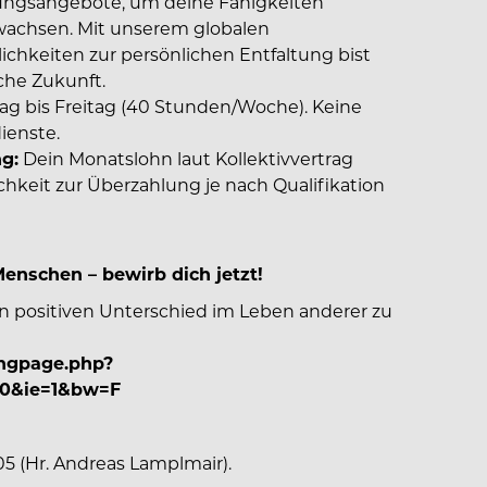
ungsangebote, um deine Fähigkeiten
achsen. Mit unserem globalen
hkeiten zur persönlichen Entfaltung bist
che Zukunft.
ag bis Freitag (40 Stunden/Woche). Keine
ienste.
g:
Dein Monatslohn laut Kollektivvertrag
ichkeit zur Überzahlung je nach Qualifikation
enschen – bewirb dich jetzt!
n positiven Unterschied im Leben anderer zu
ingpage.php?
=0&ie=1&bw=F
5 (Hr. Andreas Lamplmair).