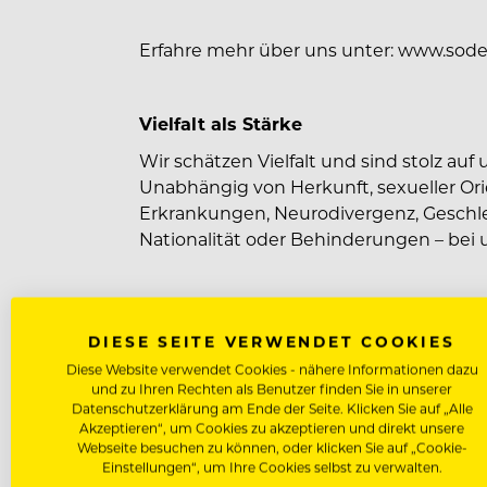
Erfahre mehr über uns unter: www.sode
Vielfalt als Stärke
Wir schätzen Vielfalt und sind stolz au
Unabhängig von Herkunft, sexueller Or
Erkrankungen, Neurodivergenz, Geschlec
Nationalität oder Behinderungen – bei u
Unsere Mission
DIESE SEITE VERWENDET COOKIES
Seit dem ersten Tag besteht unsere Miss
Diese Website verwendet Cookies - nähere Informationen dazu
Mitarbeiter:innen und der Menschen, de
und zu Ihren Rechten als Benutzer finden Sie in unserer
tragen wir zum wirtschaftlichen, sozial
Datenschutzerklärung am Ende der Seite. Klicken Sie auf „Alle
Gemeinden bei, in denen wir tätig sind.
Akzeptieren“, um Cookies zu akzeptieren und direkt unsere
Webseite besuchen zu können, oder klicken Sie auf „Cookie-
Einstellungen“, um Ihre Cookies selbst zu verwalten.