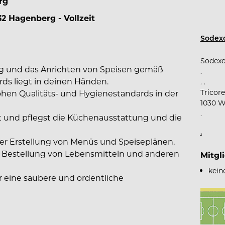
rg
2 Hagenberg - Vollzeit
Sodexo
Sodexo
g und das Anrichten von Speisen gemäß
.
s liegt in deinen Händen.
. .
Tricor
 hohen Qualitäts- und Hygienestandards in der
1030 W
.
st und pflegst die Küchenausstattung und die
.
der Erstellung von Menüs und Speiseplänen.
r Bestellung von Lebensmitteln und anderen
Mitgl
kein
ür eine saubere und ordentliche