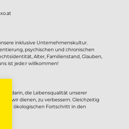
xo.at
f unsere inklusive Unternehmenskultur.
ientierung, psychischen und chronischen
htsidentität, Alter, Familienstand, Glauben,
ns ist jede:r willkommen!
ion darin, die Lebensqualität unserer
nen wir dienen, zu verbessern. Gleichzeitig
en und ökologischen Fortschritt in den