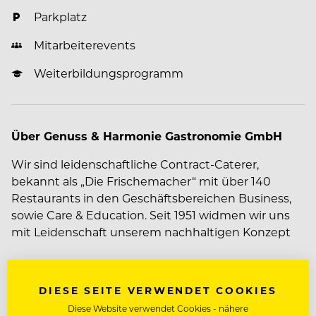
Parkplatz
Mitarbeiterevents
Weiterbildungsprogramm
Über Genuss & Harmonie Gastronomie GmbH
Wir sind leidenschaftliche Contract-Caterer,
bekannt als „Die Frischemacher“ mit über 140
Restaurants in den Geschäftsbereichen Business,
sowie Care & Education. Seit 1951 widmen wir uns
mit Leidenschaft unserem nachhaltigen Konzept
daher liegt unser Fokus auf einer individuellen
Frischküche, saisonalen und regionalen Zutaten,
Mehr zum Unternehmen Genuss & Harmonie
echter Handwerkskunst und dem Verzicht auf
Gastronomie GmbH
DIESE SEITE VERWENDET COOKIES
Geschmacksverstärker und von uns zugesetzten
Diese Website verwendet Cookies - nähere