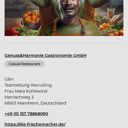
Wir kochen um Menschen zu begeistern und
unsere Mission ist es, der Marktführer in Qualität
und Service zu sein.
Wir sind ein Team aus kreativen Kulinarikprofis das
Genuss&Harmonie Gastronomie GmbH
mit Leidenschaft und Verlässlichkeit nach
Casual Restaurant
Begeisterung strebt.
G&H
Wir sehen dort Geschmackserlebnisse, wo andere
Teamleitung Recruiting
Frau Mara Kuhlewind
nur Zutaten sehen.
Harrlachweg 3
68163 Mannheim, Deutschland
Unser Erfolgsrezept ist Frische.
+49 (0) 157 78868090
https://die-frischemacher.de/