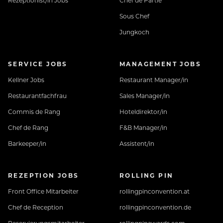
Rezeptionist/in Jobs
Chef de Partie
Sous Chef
Jungkoch
SERVICE JOBS
MANAGEMENT JOBS
Kellner Jobs
Restaurant Manager/in
Restaurantfachfrau
Sales Manager/in
Commis de Rang
Hoteldirektor/in
Chef de Rang
F&B Manager/in
Barkeeper/in
Assistent/in
REZEPTION JOBS
ROLLING PIN
Front Office Mitarbeiter
rollingpinconvention.at
Chef de Reception
rollingpinconvention.de