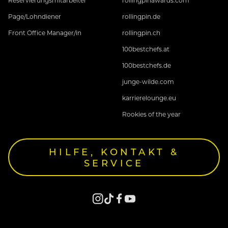
Reservierungsmitarbeiter
rollingpinawards.com
Page/Lohndiener
rollingpin.de
Front Office Manager/in
rollingpin.ch
100bestchefs.at
100bestchefs.de
junge-wilde.com
karrierelounge.eu
Rookies of the year
HILFE, KONTAKT &
SERVICE