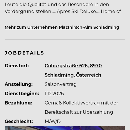
Leute die Qualität und das Besondere in den
Vordergrund stellen..... Apres Ski Deluxe.... Home of
Moet.... Kulinarische Genüsse..... Top DJ´S und Live
Acts am laufenden Band.....Unter Motto: Enjoy your
Mehr zum Unternehmen Platzhirsch-Alm Schladming
life.....
JOBDETAILS
Dienstort:
Coburgstraße 626, 8970
Schladming, Österreich
Anstellung:
Saisonvertrag
Dienstbeginn:
1.12.2026
Bezahlung:
Gemäß Kollektivvertrag mit der
Bereitschaft zur Überzahlung
Geschlecht:
M/W/D