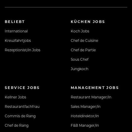
Top-ausgestattete Mitarbeiterunterkunft: Bad/WC,
BELIEBT
KÜCHEN JOBS
Wohn-Schlafraum, W-LAN, TV...
International
Koch Jobs
Kostenfreie Mitarbeiterverpflegung - 7 Tage die
Kreuzfahrtjobs
Chef de Cuisine
Woche, auch an arbeitsfreien Tagen
Rezeptionist/in Jobs
Chef de Partie
Sous Chef
Gratis Benutzung unseres „Village Gyms“
Jungkoch
Neuhaus BONUS CARD für Rabatt bei unseren
SERVICE JOBS
MANAGEMENT JOBS
Partnern in der Region
Kellner Jobs
Restaurant Manager/in
13. Und 14. Entgelt aliquot nach KV
Restaurantfachfrau
Sales Manager/in
Commis de Rang
Hoteldirektor/in
Bezahlung laut Kollektiv – Bereitschaft zur
Chef de Rang
F&B Manager/in
Überbezahlung nach Qualifikation und Erfahrung