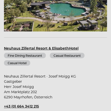
regionaler Kulinarik, Natur, abwechslungsreichen
Erlebnissen sowie Erholung und Entspannung.
Das Neuhaus Zillertal Resort ist ein Platz, der zu
Mayrhofen gehört wie die Berge zu den Alpen. Wo
jahrhundertealte Tiroler Geschichte in jedem Raum,
jeder Stube und unter jedem uralten Obstbaum
Neuhaus Zillertal Resort & ElisabethHotel
spürbar wird.
Fine Dining Restaurant
Casual Restaurant
Casual Hotel
Neuhaus Zillertal Resort · Josef Moigg KG
Gastgeber
ElisabethHotel – Premium. Private. Retreat.
Herr Josef Moigg
Am Marktplatz 202
6290 Mayrhofen, Österreich
Premium. Private. Retreat. Eine ganz besondere
Symbiose, die essentielle Urlaubsansprüche
+43 (0) 664 3412 215
geschmackvoll verbindet. Ein Rückzugsort für