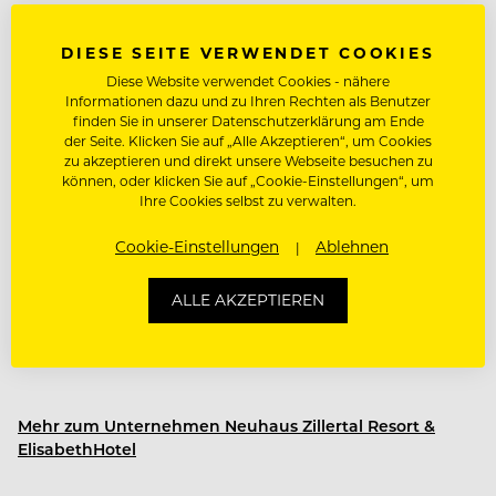
Parkplatz
DIESE SEITE VERWENDET COOKIES
Mitarbeiterevents
Diese Website verwendet Cookies - nähere
Informationen dazu und zu Ihren Rechten als Benutzer
Weiterbildungsprogramm
finden Sie in unserer Datenschutzerklärung am Ende
der Seite. Klicken Sie auf „Alle Akzeptieren“, um Cookies
zu akzeptieren und direkt unsere Webseite besuchen zu
können, oder klicken Sie auf „Cookie-Einstellungen“, um
Ihre Cookies selbst zu verwalten.
Über Neuhaus Zillertal Resort & ElisabethHotel
Hoch hinaus geht's nicht nur in der Zillertaler
Cookie-Einstellungen
Ablehnen
Bergwelt. Auch im Neuhaus Zillertal Resort und
ElisabethHotel in Mayrhofen steht einer steilen
ALLE AKZEPTIEREN
Karriere nichts im Weg.
So vielfältig wie das Zillertal sind auch unser
Mehr zum Unternehmen Neuhaus Zillertal Resort &
Neuhaus Zillertal Resort und ElisabethHotel
–
ElisabethHotel
Regionale Kulinarik, ein traumhaftes
Bergpanorama, natürliches und modernes