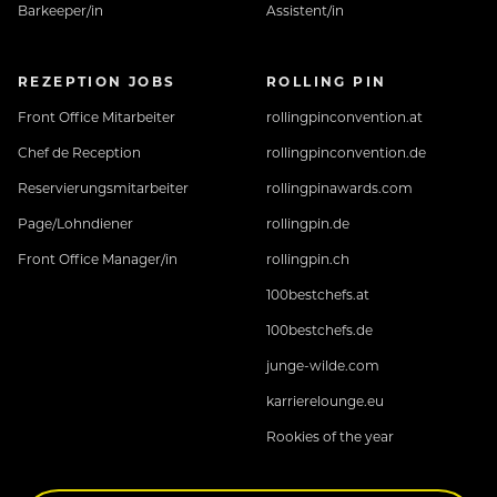
Barkeeper/in
Assistent/in
und vieles mehr findest du hier:
https://www.neuhaus-zillertal.com/specials/karriere/
REZEPTION JOBS
ROLLING PIN
Front Office Mitarbeiter
rollingpinconvention.at
Chef de Reception
rollingpinconvention.de
Interessiert? Dann zeig uns dein Potential und
Reservierungsmitarbeiter
rollingpinawards.com
bewirb dich jetzt!
Wir freuen uns über die
Page/Lohndiener
rollingpin.de
Zusendung deiner vollständigen
Front Office Manager/in
rollingpin.ch
Bewerbungsunterlagen per E-Mail an
j.moigg@neuhaus-zillertal.com oder
100bestchefs.at
sebastian@elisabethhotel.com.
100bestchefs.de
junge-wilde.com
karrierelounge.eu
Rookies of the year