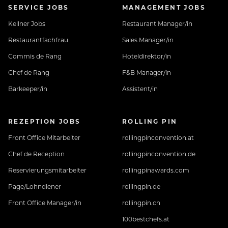
SERVICE JOBS
MANAGEMENT JOBS
Kellner Jobs
Restaurant Manager/in
Restaurantfachfrau
Sales Manager/in
Commis de Rang
Hoteldirektor/in
Chef de Rang
F&B Manager/in
Barkeeper/in
Assistent/in
REZEPTION JOBS
ROLLING PIN
Front Office Mitarbeiter
rollingpinconvention.at
Chef de Reception
rollingpinconvention.de
Reservierungsmitarbeiter
rollingpinawards.com
Page/Lohndiener
rollingpin.de
Front Office Manager/in
rollingpin.ch
100bestchefs.at