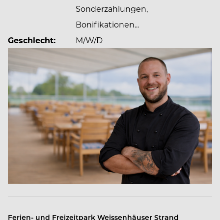
Sonderzahlungen,
mit Wellness und Fitness und vieles mehr. Für das
kulinarische Erlebnis sorgen unzählige Restaurants,
Bonifikationen...
Bistros, Bars & Cafés.
Geschlecht:
M/W/D
Die Weissenhäuser Strand Crew zählt mittlerweile
über 600 Crewmitglieder und setzt sich zusammen
aus Voll- und Teilzeitangestellten, Azubis,
Studenten und Minijobber. Werden auch Sie Teil
eines internationalen Teams und freue Sie sich auf
me(e)hr als einen Job!
Ferien- und Freizeitpark Weissenhäuser Strand