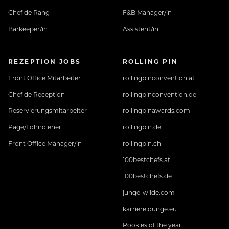
Chef de Rang
F&B Manager/in
Barkeeper/in
Assistent/in
REZEPTION JOBS
ROLLING PIN
Front Office Mitarbeiter
rollingpinconvention.at
Chef de Reception
rollingpinconvention.de
Reservierungsmitarbeiter
rollingpinawards.com
Page/Lohndiener
rollingpin.de
Front Office Manager/in
rollingpin.ch
100bestchefs.at
100bestchefs.de
junge-wilde.com
karrierelounge.eu
Rookies of the year