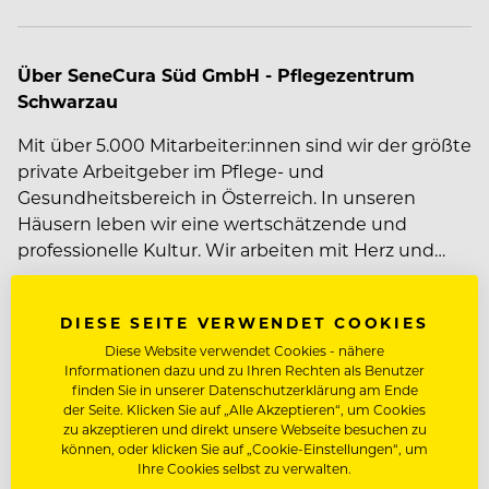
Über SeneCura Süd GmbH - Pflegezentrum
Schwarzau
Mit über 5.000 Mitarbeiter:innen sind wir der größte
private Arbeitgeber im Pflege- und
Gesundheitsbereich in Österreich. In unseren
Häusern leben wir eine wertschätzende und
professionelle Kultur. Wir arbeiten mit Herz und
Verstand mit den und für die uns anvertrauten
Menschen, die unseren Einsatz schätzen und uns
Mehr zum Unternehmen SeneCura Süd GmbH -
DIESE SEITE VERWENDET COOKIES
viel Positives zurückgeben. Es ist eine Arbeit mit
Pflegezentrum Schwarzau
Diese Website verwendet Cookies - nähere
Sinn, und jedes Lächeln kommt zurück.
Informationen dazu und zu Ihren Rechten als Benutzer
finden Sie in unserer Datenschutzerklärung am Ende
der Seite. Klicken Sie auf „Alle Akzeptieren“, um Cookies
JOBDETAILS
zu akzeptieren und direkt unsere Webseite besuchen zu
können, oder klicken Sie auf „Cookie-Einstellungen“, um
Ihre Cookies selbst zu verwalten.
Dienstort:
Schwarzautal Nr. 51, 8421