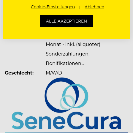
Schwarzau, Österreich
Cookie-Einstellungen
Ablehnen
Anstellung:
Teilzeit
ALLE AKZEPTIEREN
Dienstbeginn:
nach Vereinbarung
Bezahlung:
Bis zu EUR 2.026,00 brutto pro
Monat - inkl. (aliquoter)
Sonderzahlungen,
Bonifikationen...
Geschlecht:
M/W/D