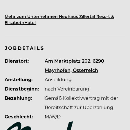
So vielfältig wie das Zillertal sind auch unser
Mehr zum Unternehmen Neuhaus Zillertal Resort &
Neuhaus Zillertal Resort und ElisabethHotel
–
ElisabethHotel
Regionale Kulinarik, ein traumhaftes
Bergpanorama, natürliches und modernes
Ambiente und viel Tiroler Charme versprechen
unseren Gästen ein unvergleichlich
JOBDETAILS
abwechslungsreiches Urlaubserlebnis.
Dienstort:
Am Marktplatz 202, 6290
Mayrhofen, Österreich
Anstellung:
Ausbildung
Dienstbeginn:
nach Vereinbarung
Neuhaus Zillertal Resort – Zuhause der Vielfalt.
Bezahlung:
Gemäß Kollektivvertrag mit der
Heimat des Erlebens.
Bereitschaft zur Überzahlung
Geschlecht:
M/W/D
Das Neuhaus Zillertal Resort gibt es bereits seit
1649. Über all die Jahre hat sich unser Hotel zu