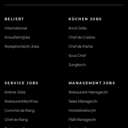
BELIEBT
KÜCHEN JOBS
Sicherer Arbeitsplatz in einem familiengeführten
Unternehmen mit vielseitigen Arbeitsbereichen
International
Koch Jobs
(Ganzjahresstellen nach Wunsch & Vereinbarung)
Kreuzfahrtjobs
Chef de Cuisine
Rezeptionist/in Jobs
Chef de Partie
Top-ausgestattete Mitarbeiterunterkunft: Bad/WC,
Sous Chef
Wohn-Schlafraum, W-LAN, TV...
Jungkoch
Kostenfreie Mitarbeiterverpflegung - 7 Tage die
Woche, auch an arbeitsfreien Tagen
SERVICE JOBS
MANAGEMENT JOBS
Kellner Jobs
Restaurant Manager/in
Gratis Benutzung unseres „Village Gyms“
Restaurantfachfrau
Sales Manager/in
Commis de Rang
Hoteldirektor/in
Neuhaus BONUS CARD für Rabatt bei unseren
Chef de Rang
F&B Manager/in
Partnern in der Region