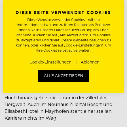
Fitness-, Wellnessbereich
DIESE SEITE VERWENDET COOKIES
Vergünstigungen auf Massagen, Kosmetik,
Diese Website verwendet Cookies - nähere
Informationen dazu und zu Ihren Rechten als Benutzer
Konsumation, Urlaube
finden Sie in unserer Datenschutzerklärung am Ende
der Seite. Klicken Sie auf „Alle Akzeptieren“, um Cookies
Parkplatz
zu akzeptieren und direkt unsere Webseite besuchen zu
können, oder klicken Sie auf „Cookie-Einstellungen“, um
Mitarbeiterevents
Ihre Cookies selbst zu verwalten.
Weiterbildungsprogramm
Cookie-Einstellungen
Ablehnen
ALLE AKZEPTIEREN
Über Neuhaus Zillertal Resort & ElisabethHotel
Hoch hinaus geht's nicht nur in der Zillertaler
Bergwelt. Auch im Neuhaus Zillertal Resort und
ElisabethHotel in Mayrhofen steht einer steilen
Karriere nichts im Weg.