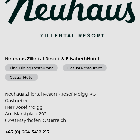
einem Haus entwickelt, das modernsten
Wohnkomfort, eingebettet in einen 15.000 m²
großen Garten, mit dem Charme und Lebensgefühl
von damals verbindet. An 365 Tagen im Jahr
verwöhnen wir unsere großen & kleinen Gäste mit
regionaler Kulinarik, Natur, abwechslungsreichen
Erlebnissen sowie Erholung und Entspannung.
Neuhaus Zillertal Resort & ElisabethHotel
Fine Dining Restaurant
Casual Restaurant
Das Neuhaus Zillertal Resort ist ein Platz, der zu
Mayrhofen gehört wie die Berge zu den Alpen. Wo
Casual Hotel
jahrhundertealte Tiroler Geschichte in jedem Raum,
jeder Stube und unter jedem uralten Obstbaum
Neuhaus Zillertal Resort · Josef Moigg KG
spürbar wird.
Gastgeber
Herr Josef Moigg
Am Marktplatz 202
6290 Mayrhofen, Österreich
+43 (0) 664 3412 215