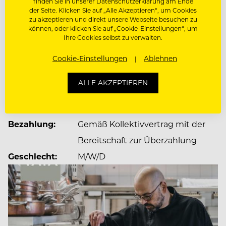
Salzburg. Der Fokus liegt auf erstklassigem Urlaubs-
finden Sie in unserer Datenschutzerklärung am Ende
der Seite. Klicken Sie auf „Alle Akzeptieren“, um Cookies
und Wohnkomfort in Top-Lagen, hochwertigem
zu akzeptieren und direkt unsere Webseite besuchen zu
Design und ausgezeichneter Kulinarik.
können, oder klicken Sie auf „Cookie-Einstellungen“, um
JOBDETAILS
Ihre Cookies selbst zu verwalten.
Dienstort:
Cookie-Einstellungen
Gurglerstraße 90, 6456
Ablehnen
In unserem Headoffice in Kematen sind unsere
unterschiedlichen Unternehmensbereiche von
Obergurgl, Österreich
ALLE AKZEPTIEREN
Construction oder IT über Finance und HR bis
Anstellung:
Vollzeit/Festanstellung
Commercial angesiedelt.
Dienstbeginn:
nach Vereinbarung
Bezahlung:
Gemäß Kollektivvertrag mit der
Bei uns zählt, was dich ausmacht – deine Energie,
Bereitschaft zur Überzahlung
deine Persönlichkeit, dein Potenzial.
Geschlecht:
M/W/D
Gemeinsam lachen, Neues ausprobieren und
Talente entdecken, von denen du vielleicht selbst
noch nichts wusstest.