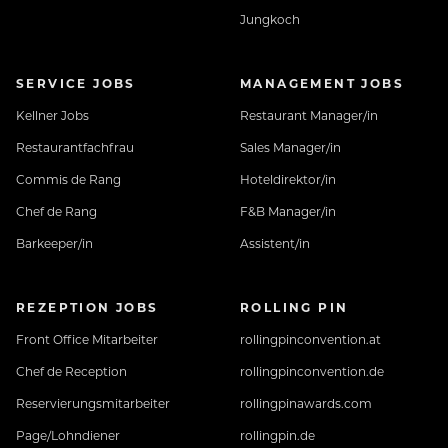
Jungkoch
SERVICE JOBS
MANAGEMENT JOBS
Kellner Jobs
Restaurant Manager/in
Restaurantfachfrau
Sales Manager/in
Commis de Rang
Hoteldirektor/in
Chef de Rang
F&B Manager/in
Barkeeper/in
Assistent/in
REZEPTION JOBS
ROLLING PIN
Front Office Mitarbeiter
rollingpinconvention.at
Chef de Reception
rollingpinconvention.de
Reservierungsmitarbeiter
rollingpinawards.com
Page/Lohndiener
rollingpin.de