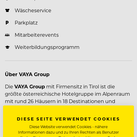
Wäscheservice
Parkplatz
Mitarbeiterevents
Weiterbildungsprogramm
Über VAYA Group
Die
VAYA Group
mit Firmensitz in Tirol ist die
größte österreichische Hotelgruppe im Alpenraum
mit rund 26 Häusern in 18 Destinationen und
verfügt über eine große Selektion an Resorts,
Apartments, einzigartigen Designhotels und
DIESE SEITE VERWENDET COOKIES
individuellen Betrieben in den beliebtesten
Diese Website verwendet Cookies - nähere
Winter- und Sommersportregionen in Tirol und
Mehr zum Unternehmen VAYA Group
Informationen dazu und zu Ihren Rechten als Benutzer