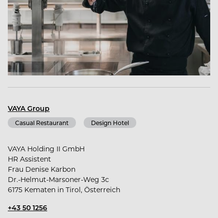
Du arbeitest bei uns nicht nur mit, sondern bringst
dich aktiv ein, entwickelst dich weiter, wächst mit
uns und wirst Teil des VAYA-Teams.
Ob an einem unserer Hotelstandorte oder als
Mitarbeiter*in in unserem Headoffice: die
Karrieremöglichkeiten bei VAYA sind vielfältig.
VAYA Group
Gemeinsam gestalten wir besondere Momente -
Casual Restaurant
Design Hotel
wir freuen uns auf Dich!
VAYA Holding II GmbH
HR Assistent
Frau Denise Karbon
Dr.-Helmut-Marsoner-Weg 3c
6175 Kematen in Tirol, Österreich
+43 50 1256