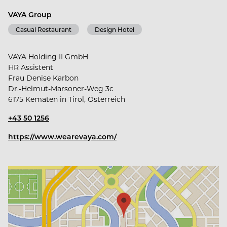
VAYA Group
Gemeinsam gestalten wir besondere Momente -
Casual Restaurant
Design Hotel
wir freuen uns auf Dich!
VAYA Holding II GmbH
HR Assistent
Frau Denise Karbon
Dr.-Helmut-Marsoner-Weg 3c
6175 Kematen in Tirol, Österreich
+43 50 1256
https://www.wearevaya.com/