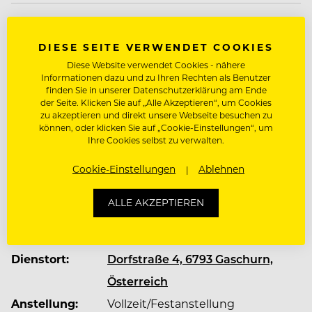
Über VAYA Group
DIESE SEITE VERWENDET COOKIES
Die
VAYA Group
mit Firmensitz in Tirol ist die
Diese Website verwendet Cookies - nähere
größte österreichische Hotelgruppe im Alpenraum
Informationen dazu und zu Ihren Rechten als Benutzer
finden Sie in unserer Datenschutzerklärung am Ende
mit rund 26 Häusern in 18 Destinationen und
der Seite. Klicken Sie auf „Alle Akzeptieren“, um Cookies
verfügt über eine große Selektion an Resorts,
zu akzeptieren und direkt unsere Webseite besuchen zu
Apartments, einzigartigen Designhotels und
können, oder klicken Sie auf „Cookie-Einstellungen“, um
Ihre Cookies selbst zu verwalten.
individuellen Betrieben in den beliebtesten
Winter- und Sommersportregionen in Tirol und
Mehr zum Unternehmen VAYA Group
Cookie-Einstellungen
Ablehnen
Salzburg. Der Fokus liegt auf erstklassigem Urlaubs-
und Wohnkomfort in Top-Lagen, hochwertigem
ALLE AKZEPTIEREN
Design und ausgezeichneter Kulinarik.
JOBDETAILS
Dienstort:
Dorfstraße 4, 6793 Gaschurn,
In unserem Headoffice in Kematen sind unsere
unterschiedlichen Unternehmensbereiche von
Österreich
Construction oder IT über Finance und HR bis
Anstellung:
Vollzeit/Festanstellung
Commercial angesiedelt.