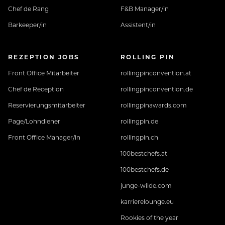
Chef de Rang
F&B Manager/in
Barkeeper/in
Assistent/in
REZEPTION JOBS
ROLLING PIN
Front Office Mitarbeiter
rollingpinconvention.at
Chef de Reception
rollingpinconvention.de
Reservierungsmitarbeiter
rollingpinawards.com
Page/Lohndiener
rollingpin.de
Front Office Manager/in
rollingpin.ch
100bestchefs.at
100bestchefs.de
junge-wilde.com
karrierelounge.eu
Rookies of the year