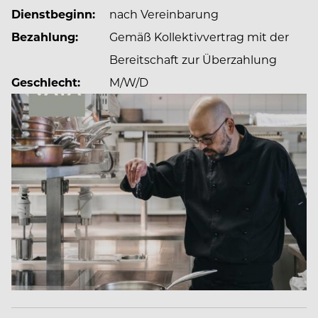
Dienstbeginn:
nach Vereinbarung
Bezahlung:
Gemäß Kollektivvertrag mit der
Bei uns zählt, was dich ausmacht – deine Energie,
Bereitschaft zur Überzahlung
deine Persönlichkeit, dein Potenzial.
Geschlecht:
M/W/D
Gemeinsam lachen, Neues ausprobieren und
Talente entdecken, von denen du vielleicht selbst
noch nichts wusstest.
Du arbeitest bei uns nicht nur mit, sondern bringst
dich aktiv ein, entwickelst dich weiter, wächst mit
uns und wirst Teil des VAYA-Teams.
Ob an einem unserer Hotelstandorte oder als
Mitarbeiter*in in unserem Headoffice: die
Karrieremöglichkeiten bei VAYA sind vielfältig.