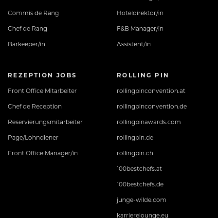
Commis de Rang
Hoteldirektor/in
Chef de Rang
F&B Manager/in
Barkeeper/in
Assistent/in
REZEPTION JOBS
ROLLING PIN
Front Office Mitarbeiter
rollingpinconvention.at
Chef de Reception
rollingpinconvention.de
Reservierungsmitarbeiter
rollingpinawards.com
Page/Lohndiener
rollingpin.de
Front Office Manager/in
rollingpin.ch
100bestchefs.at
100bestchefs.de
junge-wilde.com
karrierelounge.eu