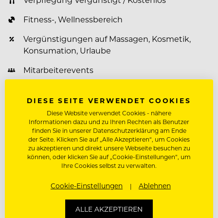
Fitness-, Wellnessbereich
Vergünstigungen auf Massagen, Kosmetik,
Konsumation, Urlaube
Mitarbeiterevents
Weiterbildungsprogramm
DIESE SEITE VERWENDET COOKIES
Diese Website verwendet Cookies - nähere
Informationen dazu und zu Ihren Rechten als Benutzer
finden Sie in unserer Datenschutzerklärung am Ende
Über Vivea Hotel - Bad Traunstein
der Seite. Klicken Sie auf „Alle Akzeptieren“, um Cookies
zu akzeptieren und direkt unsere Webseite besuchen zu
Die renommierten Vivea 4* Hotels sind seit mehr
können, oder klicken Sie auf „Cookie-Einstellungen“, um
als 30 Jahren ein nicht nur in der
Ihre Cookies selbst zu verwalten.
Gesundheitsbranche bekanntes familiengeführtes
Cookie-Einstellungen
Ablehnen
Unternehmen mit neun Standorten in nahezu
ganz Österreich.
ALLE AKZEPTIEREN