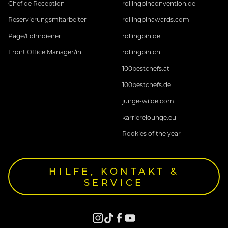
Chef de Reception
rollingpinconvention.de
Reservierungsmitarbeiter
rollingpinawards.com
Page/Lohndiener
rollingpin.de
Front Office Manager/in
rollingpin.ch
100bestchefs.at
100bestchefs.de
junge-wilde.com
karrierelounge.eu
Rookies of the year
HILFE, KONTAKT &
SERVICE