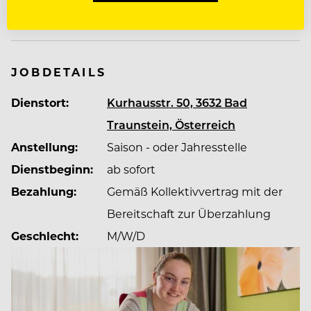
Mehr zum Unternehmen Vivea Hotel - Bad Traunstein
Mit knapp 1.200 Mitarbeitenden stehen Mensch
und Gesundheit im Mittelpunkt, nicht nur die
Gäste, sondern auch unsere Mitarbeitenden. Das
Unternehmen legt großen Wert auf Verlässlichkeit,
JOBDETAILS
Handschlagqualität, positive Arbeitsatmosphäre,
Dienstort:
Kurhausstr. 50, 3632 Bad
geregelte Arbeitszeiten und ein ständig
wachsendes Benefit-System. So gelang 2022
Traunstein, Österreich
erneut die Zertifizierung zur „Top Company“ im
Anstellung:
Saison - oder Jahresstelle
Bereich Mitarbeitenden Zufriedenheit.
Dienstbeginn:
ab sofort
Bezahlung:
Gemäß Kollektivvertrag mit der
Bereitschaft zur Überzahlung
Geschlecht:
M/W/D