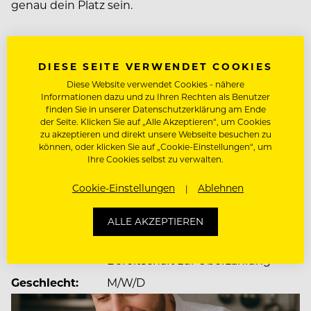
genau dein Platz sein.
Mehr zum Unternehmen Karlwirt & Romantikrestaurant
Wir sind überzeugt:
Langlaufstube
DIESE SEITE VERWENDET COOKIES
Diese Website verwendet Cookies - nähere
Informationen dazu und zu Ihren Rechten als Benutzer
Gute Gastronomie funktioniert nur mit einem
finden Sie in unserer Datenschutzerklärung am Ende
starken Team. Deshalb legen wir großen Wert auf
JOBDETAILS
der Seite. Klicken Sie auf „Alle Akzeptieren“, um Cookies
ein gutes Miteinander, gegenseitige
zu akzeptieren und direkt unsere Webseite besuchen zu
können, oder klicken Sie auf „Cookie-Einstellungen“, um
Unterstützung und eine Arbeitsatmosphäre, in der
Dienstort:
Golfplatzstraße 1, 6213
Ihre Cookies selbst zu verwalten.
man sich wohlfühlt.
Pertisau/Achensee, Österreich
Cookie-Einstellungen
Ablehnen
Anstellung:
Saison - oder Jahresstelle
Was dich bei uns erwartet:
Dienstbeginn:
15.5.2026
ALLE AKZEPTIEREN
Bezahlung:
Gemäß Kollektivvertrag mit der
• ein familiäres Team, das zusammenhält ?
Bereitschaft zur Überzahlung
Geschlecht:
M/W/D
• wertschätzender Umgang auf Augenhöhe ?