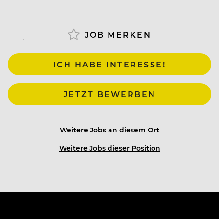
immer an erster Stelle!
JOB MERKEN
Darauf kannst du dich freuen:
ICH HABE INTERESSE!
• Ein motiviertes Team, das zusammenhält
JETZT BEWERBEN
• Praxisnahes Lernen und wertvolle Erfahrungen
Weitere Jobs an diesem Ort
• Abwechslungsreiche Aufgaben und Einblicke in
Weitere Jobs dieser Position
alle Bereiche
• Ein Arbeitsplatz, an dem du dich wohlfühlst