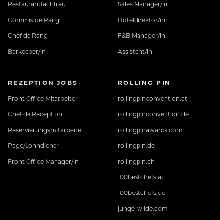
Restaurantfachfrau
Sales Manager/in
Commis de Rang
Hoteldirektor/in
Chef de Rang
F&B Manager/in
Barkeeper/in
Assistent/in
REZEPTION JOBS
ROLLING PIN
Front Office Mitarbeiter
rollingpinconvention.at
Chef de Reception
rollingpinconvention.de
Reservierungsmitarbeiter
rollingpinawards.com
Page/Lohndiener
rollingpin.de
Front Office Manager/in
rollingpin.ch
100bestchefs.at
100bestchefs.de
junge-wilde.com