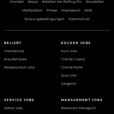
Egal ob Service, Küche oder Allrounder – bei uns
Kontakt
About
Arbeiten bei Rolling Pin
Newsletter
kannst du zeigen, was in dir steckt, und
Mediadaten
Presse
Impressum
AGB
gleichzeitig richtig viel Spaß haben.
Nutzungsbedingungen
Datenschutz
Neugierig?
BELIEBT
KÜCHEN JOBS
Dann schick uns deine Initiativbewerbung und
International
Koch Jobs
starte deine Gastro-Karriere mit uns!
Kreuzfahrtjobs
Chef de Cuisine
Rezeptionist/in Jobs
Chef de Partie
Sous Chef
Jungkoch
SERVICE JOBS
MANAGEMENT JOBS
Kellner Jobs
Restaurant Manager/in