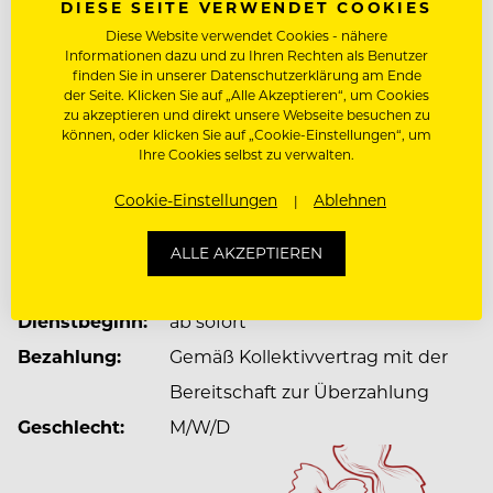
DIESE SEITE VERWENDET COOKIES
Ruheoase, in der Stil und Komfort Hand in Hand
gehen. Große Fensterfronten, warme Materialien
Diese Website verwendet Cookies - nähere
Informationen dazu und zu Ihren Rechten als Benutzer
und klare Linien spiegeln die umliegende Berg-
Mehr zum Unternehmen Cicchetti &Bar 67
finden Sie in unserer Datenschutzerklärung am Ende
und Seenkulisse wieder und laden zum Verweilen
der Seite. Klicken Sie auf „Alle Akzeptieren“, um Cookies
ein.
zu akzeptieren und direkt unsere Webseite besuchen zu
können, oder klicken Sie auf „Cookie-Einstellungen“, um
Ihre Cookies selbst zu verwalten.
JOBDETAILS
Cookie-Einstellungen
Ablehnen
Dienstort:
Marktplatz 3, 5310 Mondsee,
Österreich
ALLE AKZEPTIEREN
Anstellung:
Vollzeit/Festanstellung
Dienstbeginn:
ab sofort
Bezahlung:
Gemäß Kollektivvertrag mit der
Bereitschaft zur Überzahlung
Geschlecht:
M/W/D