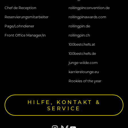
Chef de Reception
rollingpinconvention.de
Interessiert? Dann zeig uns dein Potential und
Reservierungsmitarbeiter
rollingpinawards.com
bewirb dich jetzt!
Wir freuen uns über die
Page/Lohndiener
rollingpin.de
Zusendung deiner vollständigen
Front Office Manager/in
rollingpin.ch
Bewerbungsunterlagen per E-Mail an
j.moigg@neuhaus-zillertal.com oder
100bestchefs.at
sebastian@elisabethhotel.com.
100bestchefs.de
junge-wilde.com
karrierelounge.eu
Rookies of the year
HILFE, KONTAKT &
SERVICE