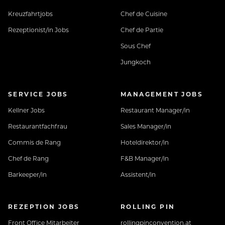
Kostenfreie Mitarbeiterverpflegung - 7 Tage die
Kreuzfahrtjobs
Chef de Cuisine
Woche, auch an arbeitsfreien Tagen
Rezeptionist/in Jobs
Chef de Partie
Sous Chef
Gratis Benutzung unseres „Village Gyms“
Jungkoch
Neuhaus BONUS CARD für Rabatt bei unseren
SERVICE JOBS
MANAGEMENT JOBS
Partnern in der Region
Kellner Jobs
Restaurant Manager/in
13. Und 14. Entgelt aliquot nach KV
Restaurantfachfrau
Sales Manager/in
Commis de Rang
Hoteldirektor/in
Bezahlung laut Kollektiv – Bereitschaft zur
Chef de Rang
F&B Manager/in
Überbezahlung nach Qualifikation und Erfahrung
Barkeeper/in
Assistent/in
und vieles mehr findest du hier:
https://www.neuhaus-zillertal.com/specials/karriere/
REZEPTION JOBS
ROLLING PIN
Front Office Mitarbeiter
rollingpinconvention.at