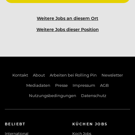
offen für neue Ideen, haben immer ein offenes Ohr
und gehen respektvoll und unterstützend
miteinander um.
Weitere Jobs an diesem Ort
Weitere Jobs dieser Position
Deine Vorteile:
Kontakt
About
Arbeiten bei Rolling Pin
Newsletter
Mediadaten
Presse
Impressum
AGB
Sicherer Arbeitsplatz in einem familiengeführten
Unternehmen mit vielseitigen Arbeitsbereichen
Nutzungsbedingungen
Datenschutz
(Ganzjahresstellen nach Wunsch & Vereinbarung)
Top-ausgestattete Mitarbeiterunterkunft: Bad/WC,
BELIEBT
KÜCHEN JOBS
Wohn-Schlafraum, W-LAN, TV...
International
Koch Jobs