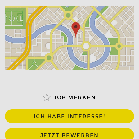
Das Elisabethhotel ist ein Haus nur für Erwachsene
und konzentriert sich in Ausstattung sowie in
seinem Angebot speziell auf deren Wünsche und
Bedürfnisse. Abgerundet wird das Konzept durch
die ganzheitliche Elisense-Philosophie.
Arbeiten, wo andere Urlaub machen
JOB MERKEN
Unsere Hotels und Restaurants sind umgeben von
unvergleichbar schöner Natur mit einem
ICH HABE INTERESSE!
traumhaften Bergpanorama – egal wohin man
blickt. Orte, die nicht nur zum Urlauben einladen –
sondern auch zum Arbeiten und Leben. Wir sind
JETZT BEWERBEN