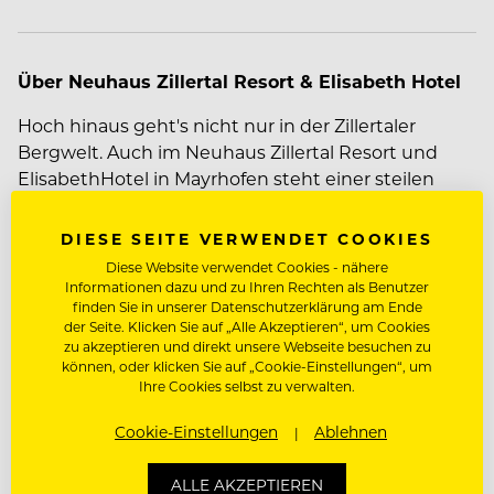
Über Neuhaus Zillertal Resort & Elisabeth Hotel
Hoch hinaus geht's nicht nur in der Zillertaler
Bergwelt. Auch im Neuhaus Zillertal Resort und
ElisabethHotel in Mayrhofen steht einer steilen
Karriere nichts im Weg.
DIESE SEITE VERWENDET COOKIES
Diese Website verwendet Cookies - nähere
So vielfältig wie das Zillertal sind auch unser
Informationen dazu und zu Ihren Rechten als Benutzer
Mehr zum Unternehmen Neuhaus Zillertal Resort &
Neuhaus Zillertal Resort und ElisabethHotel
–
finden Sie in unserer Datenschutzerklärung am Ende
Elisabeth Hotel
der Seite. Klicken Sie auf „Alle Akzeptieren“, um Cookies
Regionale Kulinarik, ein traumhaftes
zu akzeptieren und direkt unsere Webseite besuchen zu
Bergpanorama, natürliches und modernes
können, oder klicken Sie auf „Cookie-Einstellungen“, um
Ambiente und viel Tiroler Charme versprechen
Ihre Cookies selbst zu verwalten.
unseren Gästen ein unvergleichlich
JOBDETAILS
Cookie-Einstellungen
Ablehnen
abwechslungsreiches Urlaubserlebnis.
Dienstort:
Am Marktplatz 202, 6290
ALLE AKZEPTIEREN