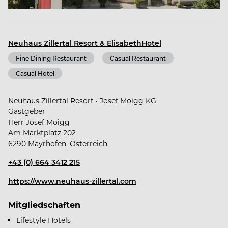
Mayrhofen gehört wie die Berge zu den Alpen. Wo
jahrhundertealte Tiroler Geschichte in jedem Raum,
jeder Stube und unter jedem uralten Obstbaum
Neuhaus Zillertal Resort & ElisabethHotel
spürbar wird.
Fine Dining Restaurant
Casual Restaurant
Casual Hotel
Neuhaus Zillertal Resort · Josef Moigg KG
Gastgeber
ElisabethHotel – Premium. Private. Retreat.
Herr Josef Moigg
Am Marktplatz 202
6290 Mayrhofen, Österreich
Premium. Private. Retreat. Eine ganz besondere
Symbiose, die essentielle Urlaubsansprüche
+43 (0) 664 3412 215
geschmackvoll verbindet. Ein Rückzugsort für
https://www.neuhaus-zillertal.com
Ruhesuchende und stilvolle Genießer, die
Entschleunigung und zurückhaltenden Luxus
Mitgliedschaften
suchen.
Lifestyle Hotels